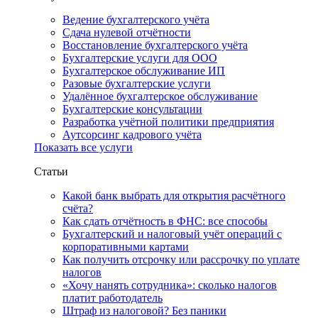
Ведение бухгалтерского учёта
Сдача нулевой отчётности
Восстановление бухгалтерского учёта
Бухгалтерские услуги для ООО
Бухгалтерское обслуживание ИП
Разовые бухгалтерские услуги
Удалённое бухгалтерское обслуживание
Бухгалтерские консультации
Разработка учётной политики предприятия
Аутсорсинг кадрового учёта
Показать все услуги
Статьи
Какой банк выбрать для открытия расчётного
счёта?
Как сдать отчётность в ФНС: все способы
Бухгалтерский и налоговый учёт операций с
корпоративными картами
Как получить отсрочку или рассрочку по уплате
налогов
«Хочу нанять сотрудника»: сколько налогов
платит работодатель
Штраф из налоговой? Без паники