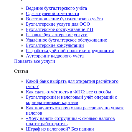
Ведение бухгалтерского учёта
Сдача нулевой отчётности
Восстановление бухгалтерского учёта
Бухгалтерские услуги для ООО
Бухгалтерское обслуживание ИП
Разовые бухгалтерские услуги
Удалённое бухгалтерское обслуживание
Бухгалтерские консультации
Разработка учётной политики предприятия
Аутсорсинг кадрового учёта
Показать все услуги
Статьи
Какой банк выбрать для открытия расчётного
счёта?
Как сдать отчётность в ФНС: все способы
Бухгалтерский и налоговый учёт операций с
корпоративными картами
Как получить отсрочку или рассрочку по уплате
налогов
«Хочу нанять сотрудника»: сколько налогов
платит работодатель
Штраф из налоговой? Без паники