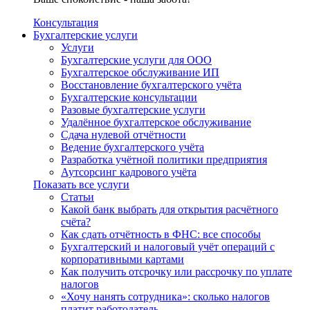
Консультация
Бухгалтерские услуги
Услуги
Бухгалтерские услуги для ООО
Бухгалтерское обслуживание ИП
Восстановление бухгалтерского учёта
Бухгалтерские консультации
Разовые бухгалтерские услуги
Удалённое бухгалтерское обслуживание
Сдача нулевой отчётности
Ведение бухгалтерского учёта
Разработка учётной политики предприятия
Аутсорсинг кадрового учёта
Показать все услуги
Статьи
Какой банк выбрать для открытия расчётного
счёта?
Как сдать отчётность в ФНС: все способы
Бухгалтерский и налоговый учёт операций с
корпоративными картами
Как получить отсрочку или рассрочку по уплате
налогов
«Хочу нанять сотрудника»: сколько налогов
платит работодатель