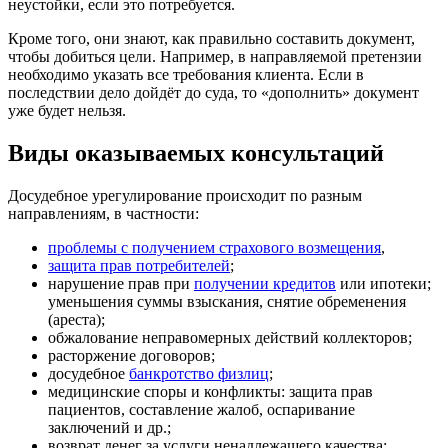
неустойки, если это потребуется.
Кроме того, они знают, как правильно составить документ,
чтобы добиться цели. Например, в направляемой претензии
необходимо указать все требования клиента. Если в
последствии дело дойдёт до суда, то «дополнить» документ
уже будет нельзя.
Виды оказываемых консультаций
Досудебное урегулирование происходит по разным
направлениям, в частности:
проблемы с получением страхового возмещения
,
защита прав потребителей
;
нарушение прав при
получении кредитов
или ипотеки;
уменьшения суммы взыскания, снятие обременения
(ареста);
обжалование неправомерных действий коллекторов;
расторжение договоров;
досудебное
банкротство физлиц
;
медицинские споры и конфликты: защита прав
пациентов, составление жалоб, оспаривание
заключений и др.;
возврат денег за услуги ненадлежащего качества;