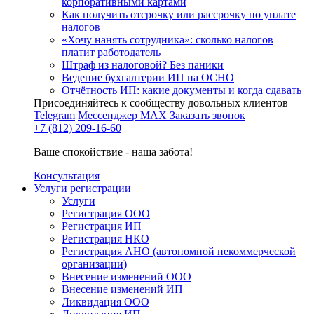
корпоративными картами
Как получить отсрочку или рассрочку по уплате
налогов
«Хочу нанять сотрудника»: сколько налогов
платит работодатель
Штраф из налоговой? Без паники
Ведение бухгалтерии ИП на ОСНО
Отчётность ИП: какие документы и когда сдавать
Присоединяйтесь к сообществу довольных клиентов
Telegram
Мессенджер MAX
Заказать звонок
+7 (812) 209-16-60
Ваше спокойствие - наша забота!
Консультация
Услуги регистрации
Услуги
Регистрация ООО
Регистрация ИП
Регистрация НКО
Регистрация АНО (автономной некоммерческой
организации)
Внесение изменений ООО
Внесение изменений ИП
Ликвидация ООО