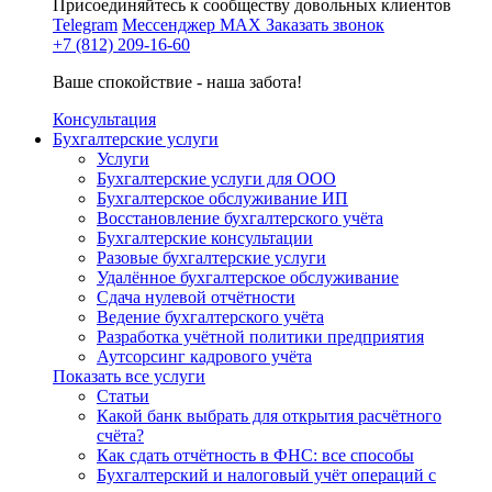
Присоединяйтесь к сообществу довольных клиентов
Telegram
Мессенджер MAX
Заказать звонок
+7 (812) 209-16-60
Ваше спокойствие - наша забота!
Консультация
Бухгалтерские услуги
Услуги
Бухгалтерские услуги для ООО
Бухгалтерское обслуживание ИП
Восстановление бухгалтерского учёта
Бухгалтерские консультации
Разовые бухгалтерские услуги
Удалённое бухгалтерское обслуживание
Сдача нулевой отчётности
Ведение бухгалтерского учёта
Разработка учётной политики предприятия
Аутсорсинг кадрового учёта
Показать все услуги
Статьи
Какой банк выбрать для открытия расчётного
счёта?
Как сдать отчётность в ФНС: все способы
Бухгалтерский и налоговый учёт операций с