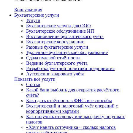
Консультация
Бухгалтерские услуги
Услуги
Бухгалтерские услуги для ООО
Бухгалтерское обслуживание ИП
Восстановление бухгалтерского учёта
Бухгалтерские консультации
Разовые бухгалтерские услуги
Удалённое бухгалтерское обслуживание
Сдача нулевой отчётности
Ведение бухгалтерского учёта
Разработка учётной политики предприятия
Аутсорсинг кадрового учёта
Показать все услуги
Статьи
Какой банк выбрать для открытия расчётного
счёта?
Как сдать отчётность в ФНС: все способы
Бухгалтерский и налоговый учёт операций с
корпоративными картами
Как получить отсрочку или рассрочку по уплате
налогов
«Хочу нанять сотрудника»: сколько налогов
платит работодатель