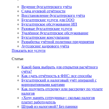
Ведение бухгалтерского учёта
Сдача нулевой отчётности
Восстановление бухгалтерского учёта
Бухгалтерские услуги для ООО
Бухгалтерское обслуживание ИП
Разовые бухгалтерские услуги
Удалённое бухгалтерское обслуживание
Бухгалтерские консультации
Разработка учётной политики предприятия
Аутсорсинг кадрового учёта
Показать все услуги
Статьи
Какой банк выбрать для открытия расчётного
счёта?
Как сдать отчётность в ФНС: все способы
Бухгалтерский и налоговый учёт операций с
корпоративными картами
Как получить отсрочку или рассрочку по уплате
налогов
«Хочу нанять сотрудника»: сколько налогов
платит работодатель
Штраф из налоговой? Без паники