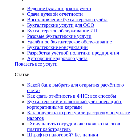
Ведение бухгалтерского учёта
Сдача нулевой отчётности
Восстановление бухгалтерского учёта
Бухгалтерские услуги для ООО
Бухгалтерское обслуживание ИП
Разовые бухгалтерские услуги
Удалённое бухгалтерское обслуживание
Бухгалтерские консультации
Разработка учётной политики предприятия
Аутсорсинг кадрового учёта
Показать все услуги
Статьи
Какой банк выбрать для открытия расчётного
счёта?
Как сдать отчётность в ФНС: все способы
Бухгалтерский и налоговый учёт операций с
корпоративными картами
Как получить отсрочку или рассрочку по уплате
налогов
«Хочу нанять сотрудника»: сколько налогов
платит работодатель
Штраф из налоговой? Без паники