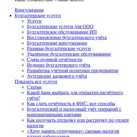
Консультация
Бухгалтерские услуги
Услуги
Бухгалтерские услуги для ООО
Бухгалтерское обслуживание ИП
Восстановление бухгалтерского учёта
Бухгалтерские консультации
Разовые бухгалтерские услуги
Удалённое бухгалтерское обслуживание
Сдача нулевой отчётности
Ведение бухгалтерского учёта
Разработка учётной политики предприятия
Аутсорсинг кадрового учёта
Показать все услуги
Статьи
Какой банк выбрать для открытия расчётного
счёта?
Как сдать отчётность в ФНС: все способы
Бухгалтерский и налоговый учёт операций с
корпоративными картами
Как получить отсрочку или рассрочку по уплате
налогов
«Хочу нанять сотрудника»: сколько налогов
платит работодатель