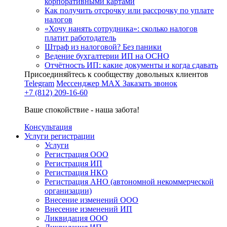
корпоративными картами
Как получить отсрочку или рассрочку по уплате
налогов
«Хочу нанять сотрудника»: сколько налогов
платит работодатель
Штраф из налоговой? Без паники
Ведение бухгалтерии ИП на ОСНО
Отчётность ИП: какие документы и когда сдавать
Присоединяйтесь к сообществу довольных клиентов
Telegram
Мессенджер MAX
Заказать звонок
+7 (812) 209-16-60
Ваше спокойствие - наша забота!
Консультация
Услуги регистрации
Услуги
Регистрация ООО
Регистрация ИП
Регистрация НКО
Регистрация АНО (автономной некоммерческой
организации)
Внесение изменений ООО
Внесение изменений ИП
Ликвидация ООО