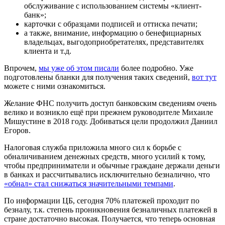
обслуживание с использованием системы «клиент-
банк»;
карточки с образцами подписей и оттиска печати;
а также, внимание, информацию о бенефициарных
владельцах, выгодоприобретателях, представителях
клиента и т.д.
Впрочем,
мы уже об этом писали
более подробно. Уже
подготовлены бланки для получения таких сведений,
вот тут
можете с ними ознакомиться.
Желание ФНС получить доступ банковским сведениям очень
велико и возникло ещё при прежнем руководителе Михаиле
Мишустине в 2018 году. Добиваться цели продолжил Даниил
Егоров.
Налоговая служба приложила много сил к борьбе с
обналичиванием денежных средств, много усилий к тому,
чтобы предприниматели и обычные граждане держали деньги
в банках и рассчитывались исключительно безналично, что
«обнал» стал снижаться значительными темпами
.
По информации ЦБ, сегодня 70% платежей проходит по
безналу, т.к. степень проникновения безналичных платежей в
стране достаточно высокая. Получается, что теперь основная