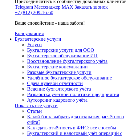
Присоединяйтесь к сообществу довольных клиентов
Telegram
Мессенджер MAX
Заказать звонок
+7 (812) 209-16-60
Ваше спокойствие - наша забота!
Консультация
Бухгалтерские услуги
Услуги
Бухгалтерские услуги для ООО
Бухгалтерское обслуживание ИП
Восстановление бухгалтерского учёта
Бухгалтерские консультации
Разовые бухгалтерские услуги
Удалённое бухгалтерское обслуживание
Сдача нулевой отчётности
Ведение бухгалтерского учёта
Разработка учётной политики предприятия
Аутсорсинг кадрового учёта
Показать все услуги
Статьи
Какой банк выбрать для открытия расчётного
счёта?
Как сдать отчётность в ФНС: все способы
Бухгалтерский и налоговый учёт операций с