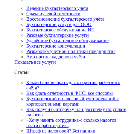
Ведение бухгалтерского учёта
Сдача нулевой отчётности
Восстановление бухгалтерского учёта
Бухгалтерские услуги для ООО
Бухгалтерское обслуживание ИП
Разовые бухгалтерские услуги
Удалённое бухгалтерское обслуживание
Бухгалтерские консультации
Разработка учётной политики предприятия
Аутсорсинг кадрового учёта
Показать все услуги
Статьи
Какой банк выбрать для открытия расчётного
счёта?
Как сдать отчётность в ФНС: все способы
Бухгалтерский и налоговый учёт операций с
корпоративными картами
Как получить отсрочку или рассрочку по уплате
налогов
«Хочу нанять сотрудника»: сколько налогов
платит работодатель
Штраф из налоговой? Без паники