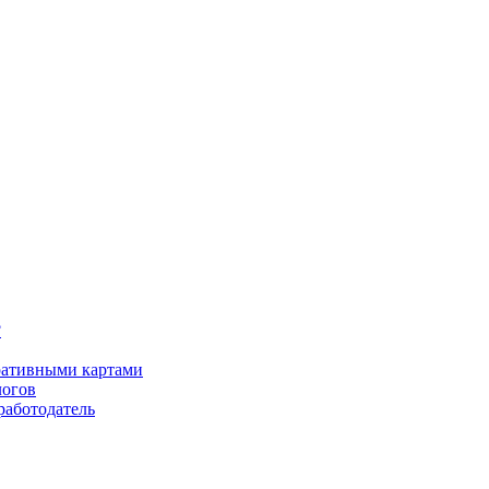
?
оративными картами
логов
работодатель