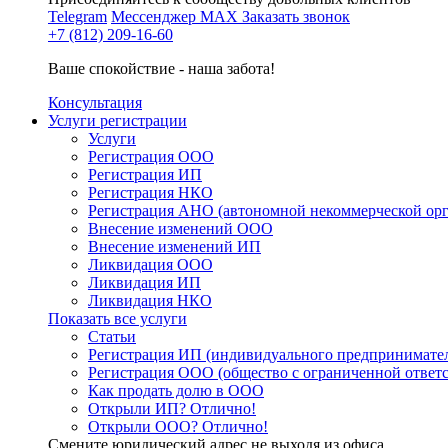
Telegram
Мессенджер MAX
Заказать звонок
+7 (812) 209-16-60
Ваше спокойствие - наша забота!
Консультация
Услуги регистрации
Услуги
Регистрация ООО
Регистрация ИП
Регистрация НКО
Регистрация АНО (автономной некоммерческой ор
Внесение изменений ООО
Внесение изменений ИП
Ликвидация ООО
Ликвидация ИП
Ликвидация НКО
Показать все услуги
Статьи
Регистрация ИП (индивидуального предпринимате
Регистрация ООО (общество с ограниченной ответ
Как продать долю в ООО
Открыли ИП? Отлично!
Открыли ООО? Отлично!
Смените юридический адрес не выходя из офиса