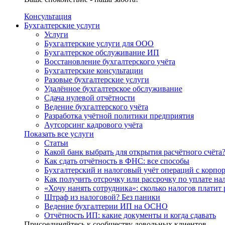
Консультация
Бухгалтерские услуги
Услуги
Бухгалтерские услуги для ООО
Бухгалтерское обслуживание ИП
Восстановление бухгалтерского учёта
Бухгалтерские консультации
Разовые бухгалтерские услуги
Удалённое бухгалтерское обслуживание
Сдача нулевой отчётности
Ведение бухгалтерского учёта
Разработка учётной политики предприятия
Аутсорсинг кадрового учёта
Показать все услуги
Статьи
Какой банк выбрать для открытия расчётного счёта
Как сдать отчётность в ФНС: все способы
Бухгалтерский и налоговый учёт операций с корп
Как получить отсрочку или рассрочку по уплате на
«Хочу нанять сотрудника»: сколько налогов платит 
Штраф из налоговой? Без паники
Ведение бухгалтерии ИП на ОСНО
Отчётность ИП: какие документы и когда сдавать
Присоединяйтесь к сообществу довольных клиентов