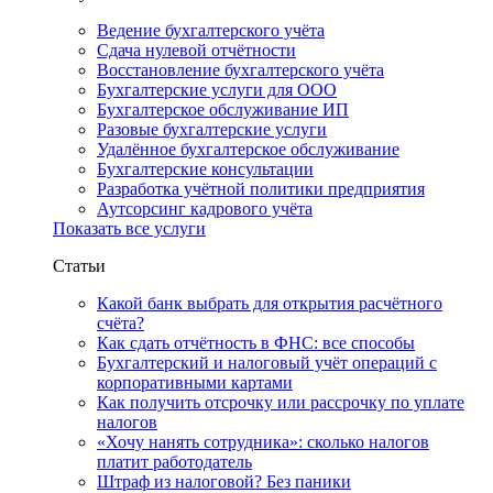
Ведение бухгалтерского учёта
Сдача нулевой отчётности
Восстановление бухгалтерского учёта
Бухгалтерские услуги для ООО
Бухгалтерское обслуживание ИП
Разовые бухгалтерские услуги
Удалённое бухгалтерское обслуживание
Бухгалтерские консультации
Разработка учётной политики предприятия
Аутсорсинг кадрового учёта
Показать все услуги
Статьи
Какой банк выбрать для открытия расчётного
счёта?
Как сдать отчётность в ФНС: все способы
Бухгалтерский и налоговый учёт операций с
корпоративными картами
Как получить отсрочку или рассрочку по уплате
налогов
«Хочу нанять сотрудника»: сколько налогов
платит работодатель
Штраф из налоговой? Без паники