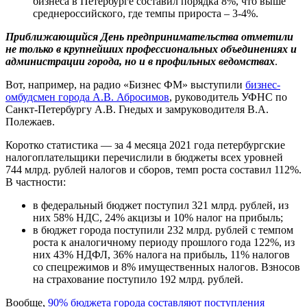
бизнеса в Петербурге составил порядка 8%, что выше
среднероссийского, где темпы прироста – 3-4%.
Приближающийся День предпринимательства отметили
не только в крупнейших профессиональных объединениях и
администрации города, но и в профильных ведомствах
.
Вот, например, на радио «Бизнес ФМ» выступили
бизнес-
омбудсмен города А.В. Абросимов
, руководитель УФНС по
Санкт-Петербургу А.В. Гнедых и замруководителя В.А.
Полежаев.
Коротко статистика — за 4 месяца 2021 года петербургские
налогоплательщики перечислили в бюджеты всех уровней
744 млрд. рублей налогов и сборов, темп роста составил 112%.
В частности:
в федеральный бюджет поступил 321 млрд. рублей, из
них 58% НДС, 24% акцизы и 10% налог на прибыль;
в бюджет города поступили 232 млрд. рублей с темпом
роста к аналогичному периоду прошлого года 122%, из
них 43% НДФЛ, 36% налога на прибыль, 11% налогов
со спецрежимов и 8% имущественных налогов. Взносов
на страхование поступило 192 млрд. рублей.
Вообще,
90% бюджета города составляют поступления