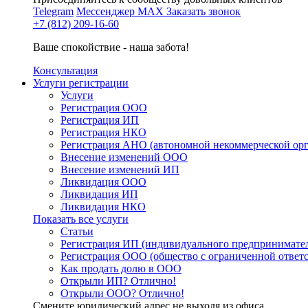
Telegram
Мессенджер MAX
Заказать звонок
+7 (812) 209-16-60
Ваше спокойствие - наша забота!
Консультация
Услуги регистрации
Услуги
Регистрация ООО
Регистрация ИП
Регистрация НКО
Регистрация АНО (автономной некоммерческой ор
Внесение изменений ООО
Внесение изменений ИП
Ликвидация ООО
Ликвидация ИП
Ликвидация НКО
Показать все услуги
Статьи
Регистрация ИП (индивидуального предпринимате
Регистрация ООО (общество с ограниченной ответ
Как продать долю в ООО
Открыли ИП? Отлично!
Открыли ООО? Отлично!
Смените юридический адрес не выходя из офиса