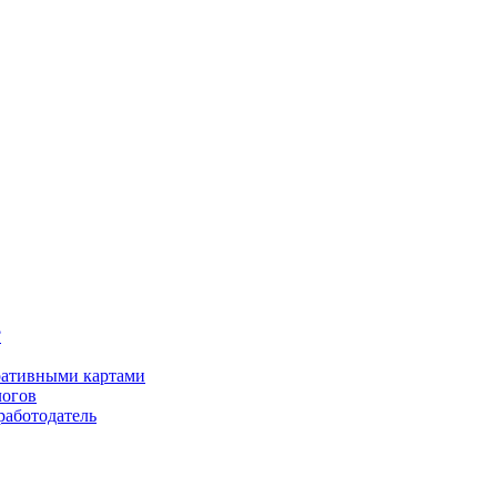
?
оративными картами
логов
работодатель