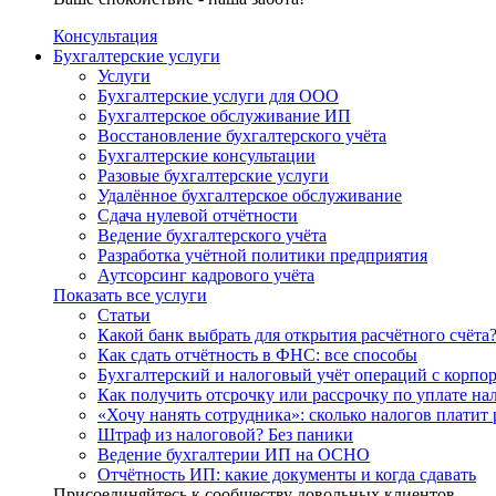
Консультация
Бухгалтерские услуги
Услуги
Бухгалтерские услуги для ООО
Бухгалтерское обслуживание ИП
Восстановление бухгалтерского учёта
Бухгалтерские консультации
Разовые бухгалтерские услуги
Удалённое бухгалтерское обслуживание
Сдача нулевой отчётности
Ведение бухгалтерского учёта
Разработка учётной политики предприятия
Аутсорсинг кадрового учёта
Показать все услуги
Статьи
Какой банк выбрать для открытия расчётного счёта
Как сдать отчётность в ФНС: все способы
Бухгалтерский и налоговый учёт операций с корп
Как получить отсрочку или рассрочку по уплате на
«Хочу нанять сотрудника»: сколько налогов платит 
Штраф из налоговой? Без паники
Ведение бухгалтерии ИП на ОСНО
Отчётность ИП: какие документы и когда сдавать
Присоединяйтесь к сообществу довольных клиентов