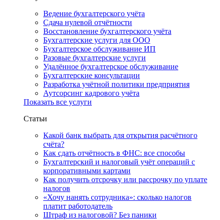
Ведение бухгалтерского учёта
Сдача нулевой отчётности
Восстановление бухгалтерского учёта
Бухгалтерские услуги для ООО
Бухгалтерское обслуживание ИП
Разовые бухгалтерские услуги
Удалённое бухгалтерское обслуживание
Бухгалтерские консультации
Разработка учётной политики предприятия
Аутсорсинг кадрового учёта
Показать все услуги
Статьи
Какой банк выбрать для открытия расчётного
счёта?
Как сдать отчётность в ФНС: все способы
Бухгалтерский и налоговый учёт операций с
корпоративными картами
Как получить отсрочку или рассрочку по уплате
налогов
«Хочу нанять сотрудника»: сколько налогов
платит работодатель
Штраф из налоговой? Без паники