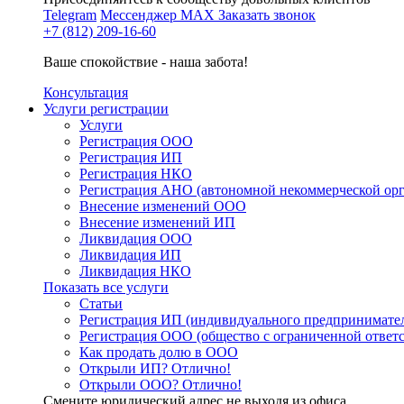
Telegram
Мессенджер MAX
Заказать звонок
+7 (812) 209-16-60
Ваше спокойствие - наша забота!
Консультация
Услуги регистрации
Услуги
Регистрация ООО
Регистрация ИП
Регистрация НКО
Регистрация АНО (автономной некоммерческой ор
Внесение изменений ООО
Внесение изменений ИП
Ликвидация ООО
Ликвидация ИП
Ликвидация НКО
Показать все услуги
Статьи
Регистрация ИП (индивидуального предпринимате
Регистрация ООО (общество с ограниченной ответ
Как продать долю в ООО
Открыли ИП? Отлично!
Открыли ООО? Отлично!
Смените юридический адрес не выходя из офиса