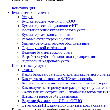
Консультация
Бухгалтерские услуги
Услуги
Бухгалтерские услуги для ООО
Бухгалтерское обслуживание ИП
Восстановление бухгалтерского учёта
Бухгалтерские консультации
Разовые бухгалтерские услуги
Удалённое бухгалтерское обслуживание
Сдача нулевой отчётности
Ведение бухгалтерского учёта
Разработка учётной политики предприятия
Аутсорсинг кадрового учёта
Показать все услуги
Статьи
Какой банк выбрать для открытия расчётного счёта
Как сдать отчётность в ФНС: все способы
Бухгалтерский и налоговый учёт операций с корп
Как получить отсрочку или рассрочку по уплате на
«Хочу нанять сотрудника»: сколько налогов платит 
Штраф из налоговой? Без паники
Ведение бухгалтерии ИП на ОСНО
Отчётность ИП: какие документы и когда сдавать
Присоединяйтесь к сообществу довольных клиентов