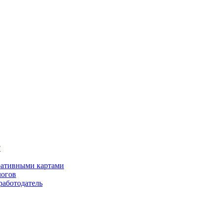
?
оративными картами
логов
работодатель