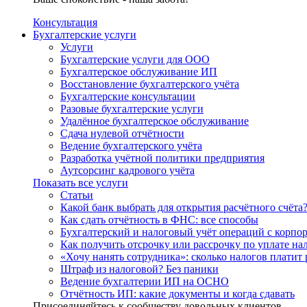
Консультация
Бухгалтерские услуги
Услуги
Бухгалтерские услуги для ООО
Бухгалтерское обслуживание ИП
Восстановление бухгалтерского учёта
Бухгалтерские консультации
Разовые бухгалтерские услуги
Удалённое бухгалтерское обслуживание
Сдача нулевой отчётности
Ведение бухгалтерского учёта
Разработка учётной политики предприятия
Аутсорсинг кадрового учёта
Показать все услуги
Статьи
Какой банк выбрать для открытия расчётного счёта
Как сдать отчётность в ФНС: все способы
Бухгалтерский и налоговый учёт операций с корп
Как получить отсрочку или рассрочку по уплате на
«Хочу нанять сотрудника»: сколько налогов платит 
Штраф из налоговой? Без паники
Ведение бухгалтерии ИП на ОСНО
Отчётность ИП: какие документы и когда сдавать
Присоединяйтесь к сообществу довольных клиентов