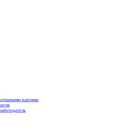
?
оративными картами
логов
работодатель