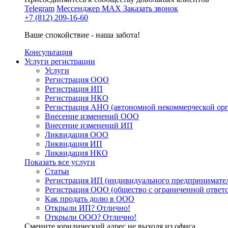
Telegram
Мессенджер MAX
Заказать звонок
+7 (812) 209-16-60
Ваше спокойствие - наша забота!
Консультация
Услуги регистрации
Услуги
Регистрация ООО
Регистрация ИП
Регистрация НКО
Регистрация АНО (автономной некоммерческой ор
Внесение изменений ООО
Внесение изменений ИП
Ликвидация ООО
Ликвидация ИП
Ликвидация НКО
Показать все услуги
Статьи
Регистрация ИП (индивидуального предпринимате
Регистрация ООО (общество с ограниченной ответ
Как продать долю в ООО
Открыли ИП? Отлично!
Открыли ООО? Отлично!
Смените юридический адрес не выходя из офиса