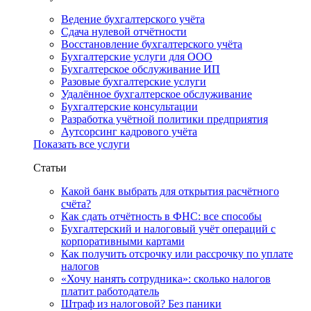
Ведение бухгалтерского учёта
Сдача нулевой отчётности
Восстановление бухгалтерского учёта
Бухгалтерские услуги для ООО
Бухгалтерское обслуживание ИП
Разовые бухгалтерские услуги
Удалённое бухгалтерское обслуживание
Бухгалтерские консультации
Разработка учётной политики предприятия
Аутсорсинг кадрового учёта
Показать все услуги
Статьи
Какой банк выбрать для открытия расчётного
счёта?
Как сдать отчётность в ФНС: все способы
Бухгалтерский и налоговый учёт операций с
корпоративными картами
Как получить отсрочку или рассрочку по уплате
налогов
«Хочу нанять сотрудника»: сколько налогов
платит работодатель
Штраф из налоговой? Без паники