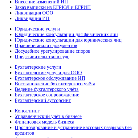
Внесение изменений ИП
Заказ выписки из ЕГРЮЛ и ЕГРИП
Ликвидация ООО
Ликвидация ИП
Юридические услуги
Юридические консультации для физических лиц
Юридические консультации для юридических лиц
Правовой анализ документов
Досудебное урегулирование споров
Представительство в суде
Бухгалтерские услуги
Бухгалтерские услуги для ООО
Бухгалтерское обслуживание ИП
Восстановление бухгалтерского учёта
Ведение бухгалтерского учёта
Бухгалтерское сопровождение
Бухгалтерский аутсорсинг
Консалтинг
Управленческий учёт в бизнесе
Финансовая модель бизнеса
Прогнозирование и устранение кассовых разрывов без
кредитов