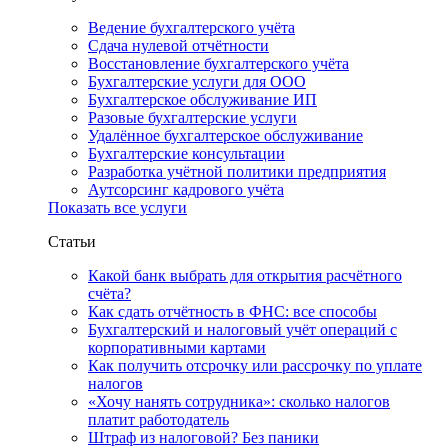
Ведение бухгалтерского учёта
Сдача нулевой отчётности
Восстановление бухгалтерского учёта
Бухгалтерские услуги для ООО
Бухгалтерское обслуживание ИП
Разовые бухгалтерские услуги
Удалённое бухгалтерское обслуживание
Бухгалтерские консультации
Разработка учётной политики предприятия
Аутсорсинг кадрового учёта
Показать все услуги
Статьи
Какой банк выбрать для открытия расчётного
счёта?
Как сдать отчётность в ФНС: все способы
Бухгалтерский и налоговый учёт операций с
корпоративными картами
Как получить отсрочку или рассрочку по уплате
налогов
«Хочу нанять сотрудника»: сколько налогов
платит работодатель
Штраф из налоговой? Без паники