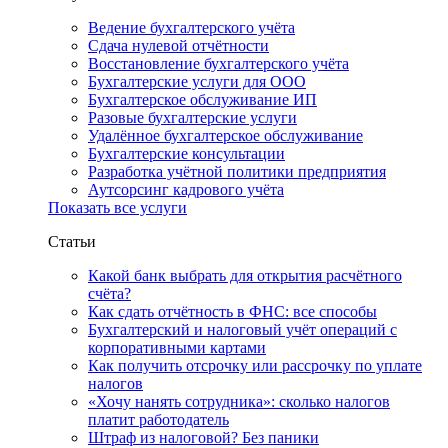
Ведение бухгалтерского учёта
Сдача нулевой отчётности
Восстановление бухгалтерского учёта
Бухгалтерские услуги для ООО
Бухгалтерское обслуживание ИП
Разовые бухгалтерские услуги
Удалённое бухгалтерское обслуживание
Бухгалтерские консультации
Разработка учётной политики предприятия
Аутсорсинг кадрового учёта
Показать все услуги
Статьи
Какой банк выбрать для открытия расчётного
счёта?
Как сдать отчётность в ФНС: все способы
Бухгалтерский и налоговый учёт операций с
корпоративными картами
Как получить отсрочку или рассрочку по уплате
налогов
«Хочу нанять сотрудника»: сколько налогов
платит работодатель
Штраф из налоговой? Без паники