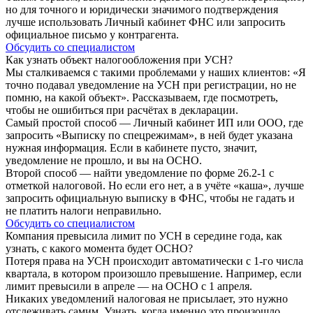
но для точного и юридически значимого подтверждения
лучше использовать Личный кабинет ФНС или запросить
официальное письмо у контрагента.
Обсудить со специалистом
Как узнать объект налогообложения при УСН?
Мы сталкиваемся с такими проблемами у наших клиентов: «Я
точно подавал уведомление на УСН при регистрации, но не
помню, на какой объект». Рассказываем, где посмотреть,
чтобы не ошибиться при расчётах в декларации.
Самый простой способ — Личный кабинет ИП или ООО, где
запросить «Выписку по спецрежимам», в ней будет указана
нужная информация. Если в кабинете пусто, значит,
уведомление не прошло, и вы на ОСНО.
Второй способ — найти уведомление по форме 26.2-1 с
отметкой налоговой. Но если его нет, а в учёте «каша», лучше
запросить официальную выписку в ФНС, чтобы не гадать и
не платить налоги неправильно.
Обсудить со специалистом
Компания превысила лимит по УСН в середине года, как
узнать, с какого момента будет ОСНО?
Потеря права на УСН происходит автоматически с 1-го числа
квартала, в котором произошло превышение. Например, если
лимит превысили в апреле — на ОСНО с 1 апреля.
Никаких уведомлений налоговая не присылает, это нужно
отслеживать самим. Узнать, когда именно это произошло,