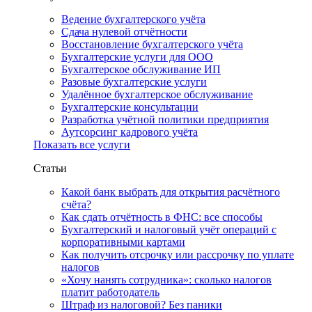
Ведение бухгалтерского учёта
Сдача нулевой отчётности
Восстановление бухгалтерского учёта
Бухгалтерские услуги для ООО
Бухгалтерское обслуживание ИП
Разовые бухгалтерские услуги
Удалённое бухгалтерское обслуживание
Бухгалтерские консультации
Разработка учётной политики предприятия
Аутсорсинг кадрового учёта
Показать все услуги
Статьи
Какой банк выбрать для открытия расчётного
счёта?
Как сдать отчётность в ФНС: все способы
Бухгалтерский и налоговый учёт операций с
корпоративными картами
Как получить отсрочку или рассрочку по уплате
налогов
«Хочу нанять сотрудника»: сколько налогов
платит работодатель
Штраф из налоговой? Без паники