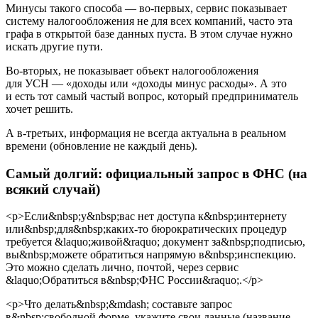
Минусы такого способа — во-первых, сервис показывает
систему налогообложения не для всех компаний, часто эта
графа в открытой базе данных пуста. В этом случае нужно
искать другие пути.
Во-вторых, не показывает объект налогообложения
для УСН — «доходы или «доходы минус расходы». А это
и есть тот самый частый вопрос, который предприниматель
хочет решить.
А в-третьих, информация не всегда актуальна в реальном
времени (обновление не каждый день).
Самый долгий: официальный запрос в ФНС (на
всякий случай)
<p>Если&nbsp;у&nbsp;вас нет доступа к&nbsp;интернету
или&nbsp;для&nbsp;каких-то бюрократических процедур
требуется &laquo;живой&raquo; документ за&nbsp;подписью,
вы&nbsp;можете обратиться напрямую в&nbsp;инспекцию.
Это можно сделать лично, почтой, через сервис
&laquo;Обратиться в&nbsp;ФНС России&raquo;.</p>
<p>Что делать&nbsp;&mdash; составьте запрос
в&nbsp;свободной форме, укажите свои данные (название