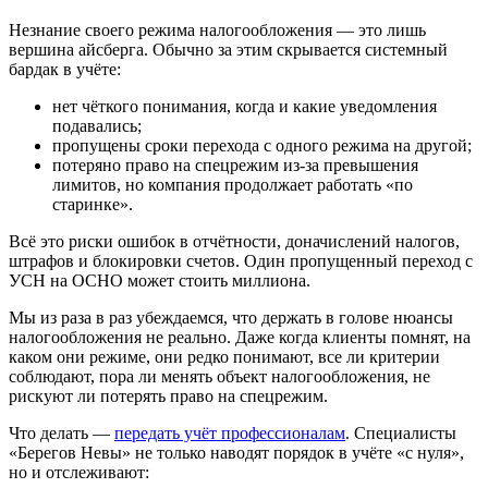
Незнание своего режима налогообложения — это лишь
вершина айсберга. Обычно за этим скрывается системный
бардак в учёте:
нет чёткого понимания, когда и какие уведомления
подавались;
пропущены сроки перехода с одного режима на другой;
потеряно право на спецрежим из-за превышения
лимитов, но компания продолжает работать «по
старинке».
Всё это риски ошибок в отчётности, доначислений налогов,
штрафов и блокировки счетов. Один пропущенный переход с
УСН на ОСНО может стоить миллиона.
Мы из раза в раз убеждаемся, что держать в голове нюансы
налогообложения не реально. Даже когда клиенты помнят, на
каком они режиме, они редко понимают, все ли критерии
соблюдают, пора ли менять объект налогообложения, не
рискуют ли потерять право на спецрежим.
Что делать —
передать учёт профессионалам
. Специалисты
«Берегов Невы» не только наводят порядок в учёте «с нуля»,
но и отслеживают: