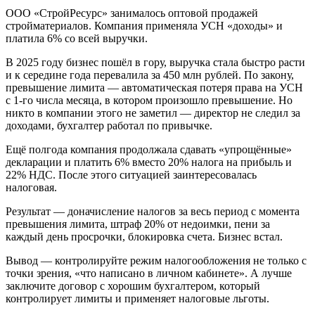
ООО «СтройРесурс» занималось оптовой продажей
стройматериалов. Компания применяла УСН «доходы» и
платила 6% со всей выручки.
В 2025 году бизнес пошёл в гору, выручка стала быстро расти
и к середине года перевалила за 450 млн рублей. По закону,
превышение лимита — автоматическая потеря права на УСН
с 1-го числа месяца, в котором произошло превышение. Но
никто в компании этого не заметил — директор не следил за
доходами, бухгалтер работал по привычке.
Ещё полгода компания продолжала сдавать «упрощённые»
декларации и платить 6% вместо 20% налога на прибыль и
22% НДС. После этого ситуацией заинтересовалась
налоговая.
Результат — доначисление налогов за весь период с момента
превышения лимита, штраф 20% от недоимки, пени за
каждый день просрочки, блокировка счета. Бизнес встал.
Вывод — контролируйте режим налогообложения не только с
точки зрения, «что написано в личном кабинете». А лучше
заключите договор с хорошим бухгалтером, который
контролирует лимиты и применяет налоговые льготы.