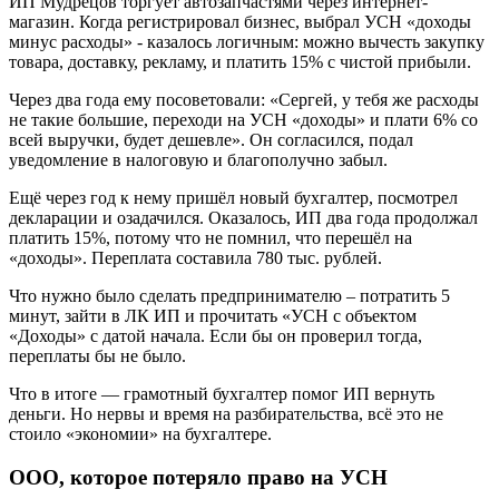
ИП Мудрецов торгует автозапчастями через интернет-
магазин. Когда регистрировал бизнес, выбрал УСН «доходы
минус расходы» - казалось логичным: можно вычесть закупку
товара, доставку, рекламу, и платить 15% с чистой прибыли.
Через два года ему посоветовали: «Сергей, у тебя же расходы
не такие большие, переходи на УСН «доходы» и плати 6% со
всей выручки, будет дешевле». Он согласился, подал
уведомление в налоговую и благополучно забыл.
Ещё через год к нему пришёл новый бухгалтер, посмотрел
декларации и озадачился. Оказалось, ИП два года продолжал
платить 15%, потому что не помнил, что перешёл на
«доходы». Переплата составила 780 тыс. рублей.
Что нужно было сделать предпринимателю – потратить 5
минут, зайти в ЛК ИП и прочитать «УСН с объектом
«Доходы» с датой начала. Если бы он проверил тогда,
переплаты бы не было.
Что в итоге — грамотный бухгалтер помог ИП вернуть
деньги. Но нервы и время на разбирательства, всё это не
стоило «экономии» на бухгалтере.
ООО, которое потеряло право на УСН