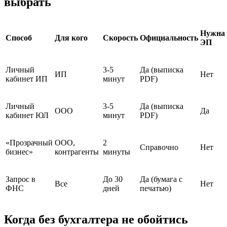
выбрать
Нужна
Способ
Для кого
Скорость
Официальность
ЭП
Личный
3-5
Да (выписка
ИП
Нет
кабинет ИП
минут
PDF)
Личный
3-5
Да (выписка
ООО
Да
кабинет ЮЛ
минут
PDF)
«Прозрачный
ООО,
2
Справочно
Нет
бизнес»
контрагенты
минуты
Запрос в
До 30
Да (бумага с
Все
Нет
ФНС
дней
печатью)
Когда без бухгалтера не обойтись