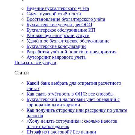
Ведение бухгалтерского учёта
Сдача нулевой отчётности
Восстановление бухгалтерского учёта
Бухгалтерские услуги для ООО
Бухгалтерское обслуживание ИП
Разовые бухгалтерские услуги
Удалённое бухгалтерское обслуживание
Бухгалтерские консультации
Разработка учётной политики предприятия
Аутсорсинг кадрового учёта
Показать все услуги
Статьи
Какой банк выбрать для открытия расчётного
счёта?
Как сдать отчётность в ФНС: все способы
Бухгалтерский и налоговый учёт операций с
корпоративными картами
Как получить отсрочку или рассрочку по уплате
налогов
«Хочу нанять сотрудника»: сколько налогов
платит работодатель
Штраф из налоговой? Без паники