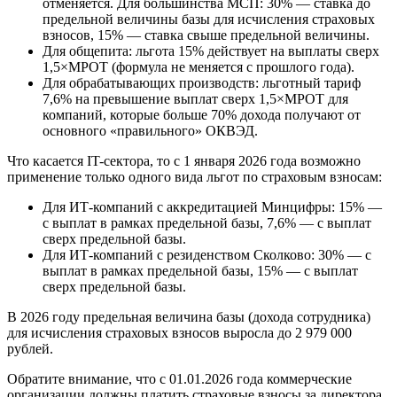
отменяется. Для большинства МСП: 30% — ставка до
предельной величины базы для исчисления страховых
взносов, 15% — ставка свыше предельной величины.
Для общепита: льгота 15% действует на выплаты сверх
1,5×МРОТ (формула не меняется с прошлого года).
Для обрабатывающих производств: льготный тариф
7,6% на превышение выплат сверх 1,5×МРОТ для
компаний, которые больше 70% дохода получают от
основного «правильного» ОКВЭД.
Что касается IT-сектора, то с 1 января 2026 года возможно
применение только одного вида льгот по страховым взносам:
Для ИТ-компаний с аккредитацией Минцифры: 15% —
с выплат в рамках предельной базы, 7,6% — с выплат
сверх предельной базы.
Для ИТ-компаний с резиденством Сколково: 30% — с
выплат в рамках предельной базы, 15% — с выплат
сверх предельной базы.
В 2026 году предельная величина базы (дохода сотрудника)
для исчисления страховых взносов выросла до 2 979 000
рублей.
Обратите внимание, что с 01.01.2026 года коммерческие
организации должны платить страховые взносы за директора