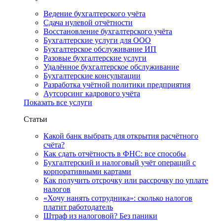
Ведение бухгалтерского учёта
Сдача нулевой отчётности
Восстановление бухгалтерского учёта
Бухгалтерские услуги для ООО
Бухгалтерское обслуживание ИП
Разовые бухгалтерские услуги
Удалённое бухгалтерское обслуживание
Бухгалтерские консультации
Разработка учётной политики предприятия
Аутсорсинг кадрового учёта
Показать все услуги
Статьи
Какой банк выбрать для открытия расчётного
счёта?
Как сдать отчётность в ФНС: все способы
Бухгалтерский и налоговый учёт операций с
корпоративными картами
Как получить отсрочку или рассрочку по уплате
налогов
«Хочу нанять сотрудника»: сколько налогов
платит работодатель
Штраф из налоговой? Без паники