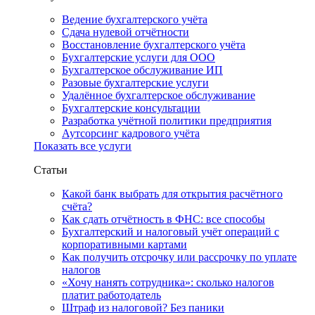
Ведение бухгалтерского учёта
Сдача нулевой отчётности
Восстановление бухгалтерского учёта
Бухгалтерские услуги для ООО
Бухгалтерское обслуживание ИП
Разовые бухгалтерские услуги
Удалённое бухгалтерское обслуживание
Бухгалтерские консультации
Разработка учётной политики предприятия
Аутсорсинг кадрового учёта
Показать все услуги
Статьи
Какой банк выбрать для открытия расчётного
счёта?
Как сдать отчётность в ФНС: все способы
Бухгалтерский и налоговый учёт операций с
корпоративными картами
Как получить отсрочку или рассрочку по уплате
налогов
«Хочу нанять сотрудника»: сколько налогов
платит работодатель
Штраф из налоговой? Без паники