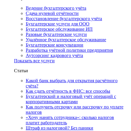
Ведение бухгалтерского учёта
Сдача нулевой отчётности
Восстановление бухгалтерского учёта
Бухгалтерские услуги для ООО
Бухгалтерское обслуживание ИП
Разовые бухгалтерские услуги
Удалённое бухгалтерское обслуживание
Бухгалтерские консультации
Разработка учётной политики предприятия
Аутсорсинг кадрового учёта
Показать все услуги
Статьи
Какой банк выбрать для открытия расчётного
счёта?
Как сдать отчётность в ФНС: все способы
Бухгалтерский и налоговый учёт операций с
корпоративными картами
Как получить отсрочку или рассрочку по уплате
налогов
«Хочу нанять сотрудника»: сколько налогов
платит работодатель
Штраф из налоговой? Без паники