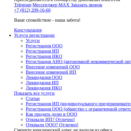
Telegram
Мессенджер MAX
Заказать звонок
+7 (812) 209-16-60
Ваше спокойствие - наша забота!
Консультация
Услуги регистрации
Услуги
Регистрация ООО
Регистрация ИП
Регистрация НКО
Регистрация АНО (автономной некоммерческой ор
Внесение изменений ООО
Внесение изменений ИП
Ликвидация ООО
Ликвидация ИП
Ликвидация НКО
Показать все услуги
Статьи
Регистрация ИП (индивидуального предпринимате
Регистрация ООО (общество с ограниченной ответ
Как продать долю в ООО
Открыли ИП? Отлично!
Открыли ООО? Отлично!
Смените юридический адрес не выходя из офиса