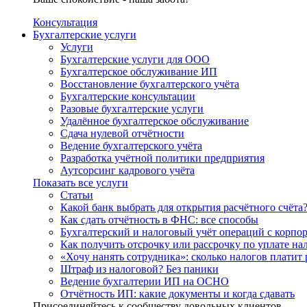
Консультация
Бухгалтерские услуги
Услуги
Бухгалтерские услуги для ООО
Бухгалтерское обслуживание ИП
Восстановление бухгалтерского учёта
Бухгалтерские консультации
Разовые бухгалтерские услуги
Удалённое бухгалтерское обслуживание
Сдача нулевой отчётности
Ведение бухгалтерского учёта
Разработка учётной политики предприятия
Аутсорсинг кадрового учёта
Показать все услуги
Статьи
Какой банк выбрать для открытия расчётного счёта
Как сдать отчётность в ФНС: все способы
Бухгалтерский и налоговый учёт операций с корп
Как получить отсрочку или рассрочку по уплате на
«Хочу нанять сотрудника»: сколько налогов платит 
Штраф из налоговой? Без паники
Ведение бухгалтерии ИП на ОСНО
Отчётность ИП: какие документы и когда сдавать
Присоединяйтесь к сообществу довольных клиентов