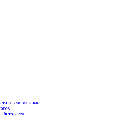
?
оративными картами
логов
работодатель