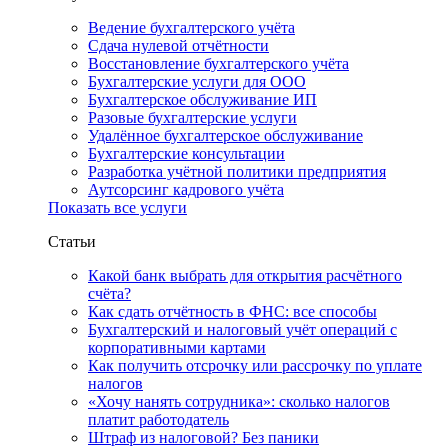
Ведение бухгалтерского учёта
Сдача нулевой отчётности
Восстановление бухгалтерского учёта
Бухгалтерские услуги для ООО
Бухгалтерское обслуживание ИП
Разовые бухгалтерские услуги
Удалённое бухгалтерское обслуживание
Бухгалтерские консультации
Разработка учётной политики предприятия
Аутсорсинг кадрового учёта
Показать все услуги
Статьи
Какой банк выбрать для открытия расчётного
счёта?
Как сдать отчётность в ФНС: все способы
Бухгалтерский и налоговый учёт операций с
корпоративными картами
Как получить отсрочку или рассрочку по уплате
налогов
«Хочу нанять сотрудника»: сколько налогов
платит работодатель
Штраф из налоговой? Без паники