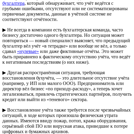
бухгалтера
, который обнаруживает, что учёт ведётся с
грубыми ошибками, отсутствуют или не систематизированы
первичные документы, данные в учётной системе не
соответствуют отчётности.
▶ Не всегда в компании есть бухгалтерская команда, часто
бизнесу достаточно одного бухгалтера. Но ситуация может
повториться — новый специалист выясняет, что предыдущий
бухгалтер вёл учёт «в тетрадке» или вообще не вёл, а только
сдавал
«нулевые»
или даже фиктивные отчёты. Это может
быть приравнено к фактическому отсутствию учёта, что ведёт
к негативным последствиям (о них ниже).
▶ Другая распространённая ситуация, требующая
восстановления бухучёта, — это длительное отсутствие учёта
(например, у ИП или малого ООО). Предприниматель или
директор вёл бизнес «по приходу-расходу», а теперь хочет
легализоваться, привлечь стратегических партнёров, получить
кредит или выйти из «теневого» сектора.
▶ Восстановление учёта также требуется после чрезвычайных
ситуаций, в ходе которых произошла физическая утрата
данных. Имеются ввиду пожар, потоп, кража оборудования,
серьёзный сбой ПО или вирусная атака, приведшие к потере
цифровых и бумажных архивов.