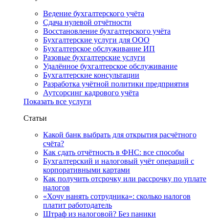
Ведение бухгалтерского учёта
Сдача нулевой отчётности
Восстановление бухгалтерского учёта
Бухгалтерские услуги для ООО
Бухгалтерское обслуживание ИП
Разовые бухгалтерские услуги
Удалённое бухгалтерское обслуживание
Бухгалтерские консультации
Разработка учётной политики предприятия
Аутсорсинг кадрового учёта
Показать все услуги
Статьи
Какой банк выбрать для открытия расчётного
счёта?
Как сдать отчётность в ФНС: все способы
Бухгалтерский и налоговый учёт операций с
корпоративными картами
Как получить отсрочку или рассрочку по уплате
налогов
«Хочу нанять сотрудника»: сколько налогов
платит работодатель
Штраф из налоговой? Без паники