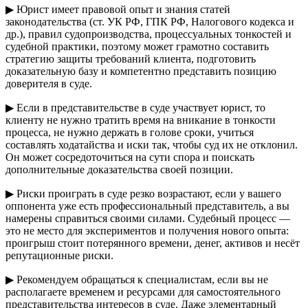
▶ Юрист имеет правовой опыт и знания статей
законодательства (ст. УК РФ, ГПК РФ, Налогового кодекса и
др.), правил судопроизводства, процессуальных тонкостей и
судебной практики, поэтому может грамотно составить
стратегию защиты требований клиента, подготовить
доказательную базу и компетентно представить позицию
доверителя в суде.
▶ Если в представительстве в суде участвует юрист, то
клиенту не нужно тратить время на вникание в тонкости
процесса, не нужно держать в голове сроки, учиться
составлять ходатайства и иски так, чтобы суд их не отклонил.
Он может сосредоточиться на сути спора и поискать
дополнительные доказательства своей позиции.
▶ Риски проиграть в суде резко возрастают, если у вашего
оппонента уже есть профессиональный представитель, а вы
намерены справиться своими силами. Судебный процесс —
это не место для экспериментов и получения нового опыта:
проигрыш стоит потерянного времени, денег, активов и несёт
репутационные риски.
▶ Рекомендуем обращаться к специалистам, если вы не
располагаете временем и ресурсами для самостоятельного
представительства интересов в суде. Даже элементарный