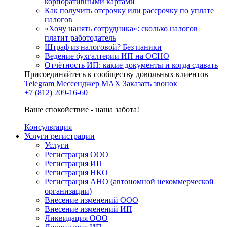
корпоративными картами
Как получить отсрочку или рассрочку по уплате
налогов
«Хочу нанять сотрудника»: сколько налогов
платит работодатель
Штраф из налоговой? Без паники
Ведение бухгалтерии ИП на ОСНО
Отчётность ИП: какие документы и когда сдавать
Присоединяйтесь к сообществу довольных клиентов
Telegram
Мессенджер MAX
Заказать звонок
+7 (812) 209-16-60
Ваше спокойствие - наша забота!
Консультация
Услуги регистрации
Услуги
Регистрация ООО
Регистрация ИП
Регистрация НКО
Регистрация АНО (автономной некоммерческой
организации)
Внесение изменений ООО
Внесение изменений ИП
Ликвидация ООО