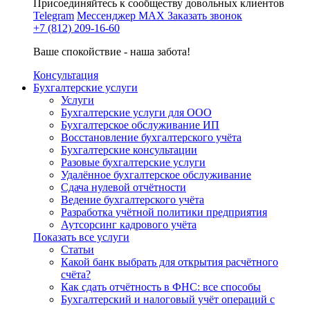
Присоединяйтесь к сообществу довольных клиентов
Telegram
Мессенджер MAX
Заказать звонок
+7 (812) 209-16-60
Ваше спокойствие - наша забота!
Консультация
Бухгалтерские услуги
Услуги
Бухгалтерские услуги для ООО
Бухгалтерское обслуживание ИП
Восстановление бухгалтерского учёта
Бухгалтерские консультации
Разовые бухгалтерские услуги
Удалённое бухгалтерское обслуживание
Сдача нулевой отчётности
Ведение бухгалтерского учёта
Разработка учётной политики предприятия
Аутсорсинг кадрового учёта
Показать все услуги
Статьи
Какой банк выбрать для открытия расчётного
счёта?
Как сдать отчётность в ФНС: все способы
Бухгалтерский и налоговый учёт операций с