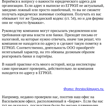
Вернёмся к вопросу о важности юридического адреса для
организации. Если адрес в выписке из ЕГРЮЛ не актуальный,
заведомо ложный или просто ошибочный, то вы не сможете
получать юридически значимые сообщения. Получать их вас
обязывает тот же Гражданский кодекс (ст. 54), но и для фирмы
они не «просто бумажки».
Руководству компании могут присылать уведомления или
требования органы власти или банки. Приходят письма от
налоговой, на которые нужно отвечать, иначе там решат, что
компания не находится по адресу и сделают такую пометку в
ЕГРЮЛ. Соответственно, деятельность ООО приобретёт
нелегальный характер, на это обязаны должным образом
реагировать банки и партнёры.
В нашей практике есть много историй, когда инспекторы
сами приезжают проверять, действительно ли компания
находится по адресу в ЕГРЮЛ.
Фото: freestockimages.ru.
Например, недавно проверяли нас, посетив наш офис на
Васильевском офисе, расположенный в «Бирже». Если бы нас
тут не оказалось, последствия были бы весьма плачевными.