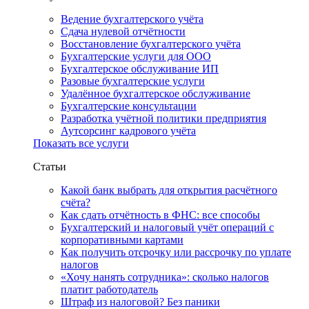
Ведение бухгалтерского учёта
Сдача нулевой отчётности
Восстановление бухгалтерского учёта
Бухгалтерские услуги для ООО
Бухгалтерское обслуживание ИП
Разовые бухгалтерские услуги
Удалённое бухгалтерское обслуживание
Бухгалтерские консультации
Разработка учётной политики предприятия
Аутсорсинг кадрового учёта
Показать все услуги
Статьи
Какой банк выбрать для открытия расчётного
счёта?
Как сдать отчётность в ФНС: все способы
Бухгалтерский и налоговый учёт операций с
корпоративными картами
Как получить отсрочку или рассрочку по уплате
налогов
«Хочу нанять сотрудника»: сколько налогов
платит работодатель
Штраф из налоговой? Без паники