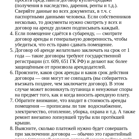
(получения в наследство, дарения, ренты и т.д.).
Сверяйте данные во всех документах, в т.ч. с
паспортными данными человека. Если собственников
несколько, то документы нужно смотреть у всех и
договор на аренду должен подписывать каждый.
Если помещение сдаётся в субаренду, — смотрите
договор аренды и генеральную доверенность, чтобы
убедиться, что есть право сдавать помещение.
Договор об аренде желательно заключать на срок от 1
года — такие договоры требуют государственной
регистрации (ст. 609, 651 ГК РФ) и делают вас более
защищённым от произвола арендодателей.
Проясните, каков срок аренды и каков срок действия
договора — они могут не совпадать (вы собираетесь
въезжать позднее, чем заключаете договор). В этом
случае может возникнуть путаница и ненужные споры
на предмет того, как и когда вносить арендную плату.
Обратите внимание, что входит в стоимость аренды
помещения — прописаны ли там водоснабжение,
электричество, отопление, уборка, охрана и т.д. А также
ремонт внезапно лопнувшей трубы или протёкшей
крыши.
Выясните, сколько платежей нужно будет совершить
при заключении договора — обычно это гарантийный