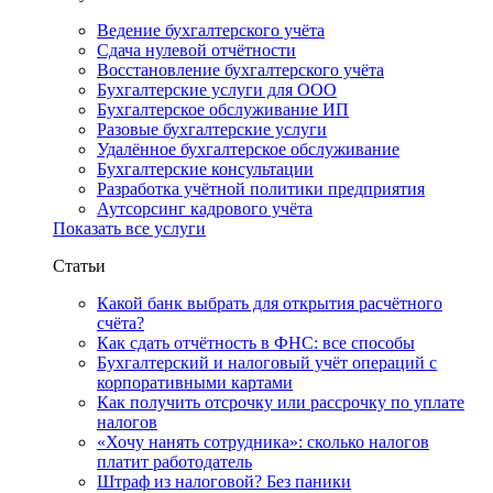
Ведение бухгалтерского учёта
Сдача нулевой отчётности
Восстановление бухгалтерского учёта
Бухгалтерские услуги для ООО
Бухгалтерское обслуживание ИП
Разовые бухгалтерские услуги
Удалённое бухгалтерское обслуживание
Бухгалтерские консультации
Разработка учётной политики предприятия
Аутсорсинг кадрового учёта
Показать все услуги
Статьи
Какой банк выбрать для открытия расчётного
счёта?
Как сдать отчётность в ФНС: все способы
Бухгалтерский и налоговый учёт операций с
корпоративными картами
Как получить отсрочку или рассрочку по уплате
налогов
«Хочу нанять сотрудника»: сколько налогов
платит работодатель
Штраф из налоговой? Без паники