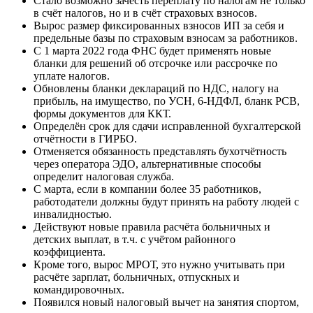
Стало возможно зачесть переплату по налогам не только
в счёт налогов, но и в счёт страховых взносов.
Вырос размер фиксированных взносов ИП за себя и
предельные базы по страховым взносам за работников.
С 1 марта 2022 года ФНС будет применять новые
бланки для решений об отсрочке или рассрочке по
уплате налогов.
Обновлены бланки деклараций по НДС, налогу на
прибыль, на имущество, по УСН, 6-НДФЛ, бланк РСВ,
формы документов для ККТ.
Определён срок для сдачи исправленной бухгалтерской
отчётности в ГИРБО.
Отменяется обязанность представлять бухотчётность
через оператора ЭДО, альтернативные способы
определит налоговая служба.
С марта, если в компании более 35 работников,
работодатели должны будут принять на работу людей с
инвалидностью.
Действуют новые правила расчёта больничных и
детских выплат, в т.ч. с учётом районного
коэффициента.
Кроме того, вырос МРОТ, это нужно учитывать при
расчёте зарплат, больничных, отпускных и
командировочных.
Появился новый налоговый вычет на занятия спортом,