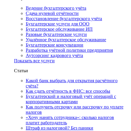
Ведение бухгалтерского учёта
Сдача нулевой отчётности
Восстановление бухгалтерского учёта
Бухгалтерские услуги для ООО
Бухгалтерское обслуживание ИП
Разовые бухгалтерские услуги
Удалённое бухгалтерское обслуживание
Бухгалтерские консультации
Разработка учётной политики предприятия
Аутсорсинг кадрового учёта
Показать все услуги
Статьи
Какой банк выбрать для открытия расчётного
счёта?
Как сдать отчётность в ФНС: все способы
Бухгалтерский и налоговый учёт операций с
корпоративными картами
Как получить отсрочку или рассрочку по уплате
налогов
«Хочу нанять сотрудника»: сколько налогов
платит работодатель
Штраф из налоговой? Без паники