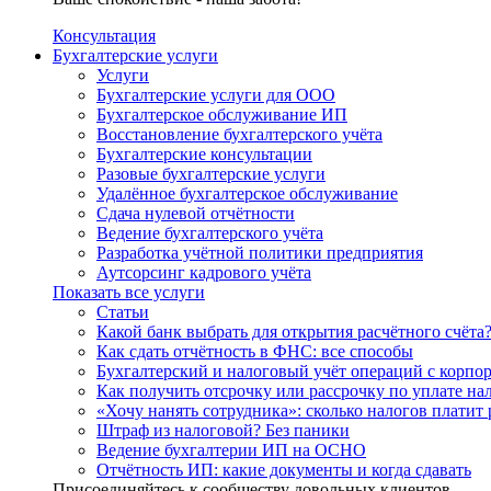
Консультация
Бухгалтерские услуги
Услуги
Бухгалтерские услуги для ООО
Бухгалтерское обслуживание ИП
Восстановление бухгалтерского учёта
Бухгалтерские консультации
Разовые бухгалтерские услуги
Удалённое бухгалтерское обслуживание
Сдача нулевой отчётности
Ведение бухгалтерского учёта
Разработка учётной политики предприятия
Аутсорсинг кадрового учёта
Показать все услуги
Статьи
Какой банк выбрать для открытия расчётного счёта
Как сдать отчётность в ФНС: все способы
Бухгалтерский и налоговый учёт операций с корп
Как получить отсрочку или рассрочку по уплате на
«Хочу нанять сотрудника»: сколько налогов платит 
Штраф из налоговой? Без паники
Ведение бухгалтерии ИП на ОСНО
Отчётность ИП: какие документы и когда сдавать
Присоединяйтесь к сообществу довольных клиентов