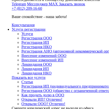
Telegram
Мессенджер MAX
Заказать звонок
+7 (812) 209-16-60
Ваше спокойствие - наша забота!
Консультация
Услуги регистрации
Услуги
Регистрация ООО
Регистрация ИП
Регистрация НКО
Регистрация АНО (автономной некоммерческой ор
Внесение изменений ООО
Внесение изменений ИП
Ликвидация ООО
Ликвидация ИП
Ликвидация НКО
Показать все услуги
Статьи
Регистрация ИП (индивидуального предпринимате
Регистрация ООО (общество с ограниченной ответ
Как продать долю в ООО
Открыли ИП? Отлично!
Открыли ООО? Отлично!
Смените юридический адрес не выходя из офиса