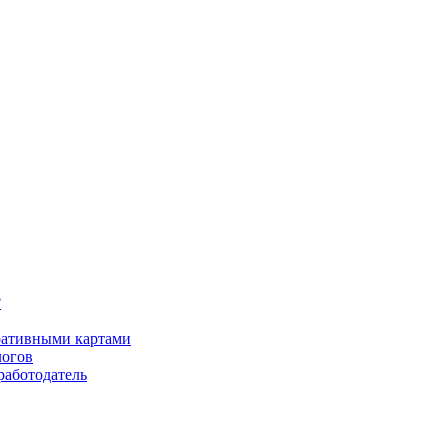
?
оративными картами
логов
работодатель