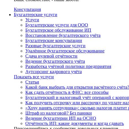
Консультация
Бухгалтерские услуги
Услуги
Бухгалтерские услуги для ООО
Бухгалтерское обслуживание ИП
Восстановление бухгалтерского учёта
Бухгалтерские консультации
Разовые бухгалтерские услуги
Удалённое бухгалтерское обслуживание
Сдача нулевой отчётности
Ведение бухгалтерского учёта
Разработка учётной политики предприятия
Аутсорсинг кадрового учёта
Показать все услуги
Статьи
Какой банк выбрать для открытия расчётного счёта
Как сдать отчётность в ФНС: все способы
Бухгалтерский и налоговый учёт операций с корп
Как получить отсрочку или рассрочку по уплате на
«Хочу нанять сотрудника»: сколько налогов платит 
Штраф из налоговой? Без паники
Ведение бухгалтерии ИП на ОСНО
Отчётность ИП: какие документы и когда сдавать
Присоединяйтесь к сообществу довольных клиентов