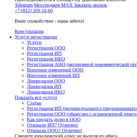
Telegram
Мессенджер MAX
Заказать звонок
+7 (812) 209-16-60
Ваше спокойствие - наша забота!
Консультация
Услуги регистрации
Услуги
Регистрация ООО
Регистрация ИП
Регистрация НКО
Регистрация АНО (автономной некоммерческой ор
Внесение изменений ООО
Внесение изменений ИП
Ликвидация ООО
Ликвидация ИП
Ликвидация НКО
Показать все услуги
Статьи
Регистрация ИП (индивидуального предпринимате
Регистрация ООО (общество с ограниченной ответ
Как продать долю в ООО
Открыли ИП? Отлично!
Открыли ООО? Отлично!
Смените юридический адрес не выходя из офиса