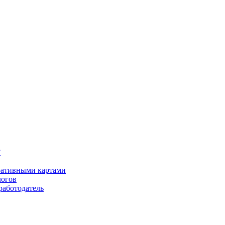
?
оративными картами
логов
работодатель