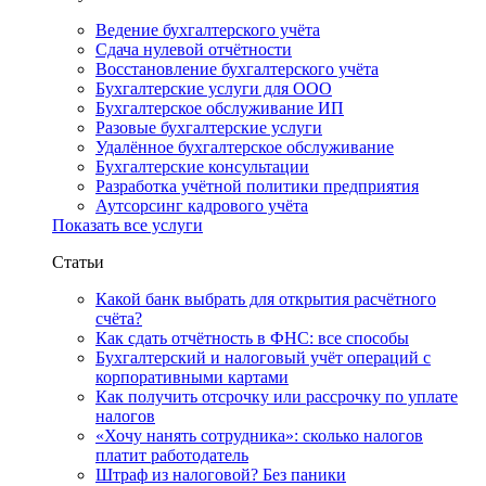
Ведение бухгалтерского учёта
Сдача нулевой отчётности
Восстановление бухгалтерского учёта
Бухгалтерские услуги для ООО
Бухгалтерское обслуживание ИП
Разовые бухгалтерские услуги
Удалённое бухгалтерское обслуживание
Бухгалтерские консультации
Разработка учётной политики предприятия
Аутсорсинг кадрового учёта
Показать все услуги
Статьи
Какой банк выбрать для открытия расчётного
счёта?
Как сдать отчётность в ФНС: все способы
Бухгалтерский и налоговый учёт операций с
корпоративными картами
Как получить отсрочку или рассрочку по уплате
налогов
«Хочу нанять сотрудника»: сколько налогов
платит работодатель
Штраф из налоговой? Без паники