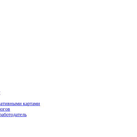
?
оративными картами
логов
работодатель