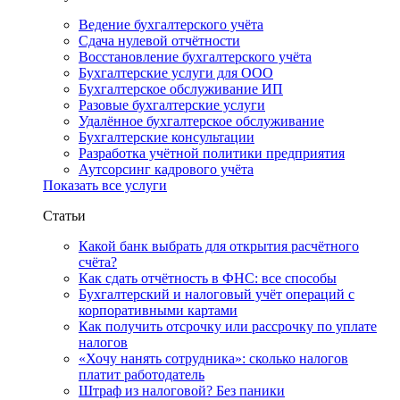
Ведение бухгалтерского учёта
Сдача нулевой отчётности
Восстановление бухгалтерского учёта
Бухгалтерские услуги для ООО
Бухгалтерское обслуживание ИП
Разовые бухгалтерские услуги
Удалённое бухгалтерское обслуживание
Бухгалтерские консультации
Разработка учётной политики предприятия
Аутсорсинг кадрового учёта
Показать все услуги
Статьи
Какой банк выбрать для открытия расчётного
счёта?
Как сдать отчётность в ФНС: все способы
Бухгалтерский и налоговый учёт операций с
корпоративными картами
Как получить отсрочку или рассрочку по уплате
налогов
«Хочу нанять сотрудника»: сколько налогов
платит работодатель
Штраф из налоговой? Без паники