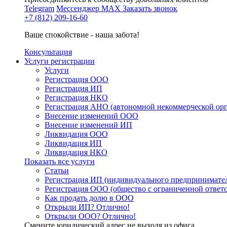
Telegram
Мессенджер MAX
Заказать звонок
+7 (812) 209-16-60
Ваше спокойствие - наша забота!
Консультация
Услуги регистрации
Услуги
Регистрация ООО
Регистрация ИП
Регистрация НКО
Регистрация АНО (автономной некоммерческой ор
Внесение изменений ООО
Внесение изменений ИП
Ликвидация ООО
Ликвидация ИП
Ликвидация НКО
Показать все услуги
Статьи
Регистрация ИП (индивидуального предпринимате
Регистрация ООО (общество с ограниченной ответ
Как продать долю в ООО
Открыли ИП? Отлично!
Открыли ООО? Отлично!
Смените юридический адрес не выходя из офиса