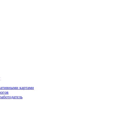
?
оративными картами
логов
работодатель