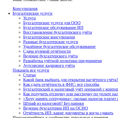
Консультация
Бухгалтерские услуги
Услуги
Бухгалтерские услуги для ООО
Бухгалтерское обслуживание ИП
Восстановление бухгалтерского учёта
Бухгалтерские консультации
Разовые бухгалтерские услуги
Удалённое бухгалтерское обслуживание
Сдача нулевой отчётности
Ведение бухгалтерского учёта
Разработка учётной политики предприятия
Аутсорсинг кадрового учёта
Показать все услуги
Статьи
Какой банк выбрать для открытия расчётного счёта
Как сдать отчётность в ФНС: все способы
Бухгалтерский и налоговый учёт операций с корп
Как получить отсрочку или рассрочку по уплате на
«Хочу нанять сотрудника»: сколько налогов платит 
Штраф из налоговой? Без паники
Ведение бухгалтерии ИП на ОСНО
Отчётность ИП: какие документы и когда сдавать
Присоединяйтесь к сообществу довольных клиентов