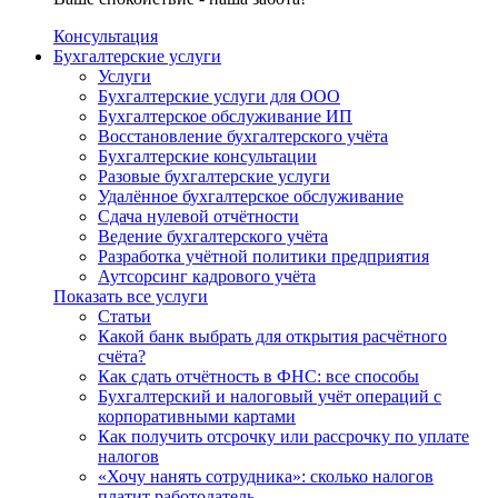
Консультация
Бухгалтерские услуги
Услуги
Бухгалтерские услуги для ООО
Бухгалтерское обслуживание ИП
Восстановление бухгалтерского учёта
Бухгалтерские консультации
Разовые бухгалтерские услуги
Удалённое бухгалтерское обслуживание
Сдача нулевой отчётности
Ведение бухгалтерского учёта
Разработка учётной политики предприятия
Аутсорсинг кадрового учёта
Показать все услуги
Статьи
Какой банк выбрать для открытия расчётного
счёта?
Как сдать отчётность в ФНС: все способы
Бухгалтерский и налоговый учёт операций с
корпоративными картами
Как получить отсрочку или рассрочку по уплате
налогов
«Хочу нанять сотрудника»: сколько налогов
платит работодатель