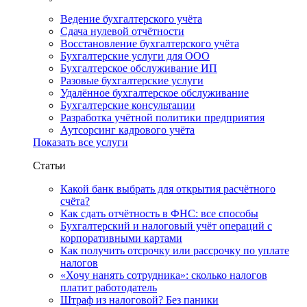
Ведение бухгалтерского учёта
Сдача нулевой отчётности
Восстановление бухгалтерского учёта
Бухгалтерские услуги для ООО
Бухгалтерское обслуживание ИП
Разовые бухгалтерские услуги
Удалённое бухгалтерское обслуживание
Бухгалтерские консультации
Разработка учётной политики предприятия
Аутсорсинг кадрового учёта
Показать все услуги
Статьи
Какой банк выбрать для открытия расчётного
счёта?
Как сдать отчётность в ФНС: все способы
Бухгалтерский и налоговый учёт операций с
корпоративными картами
Как получить отсрочку или рассрочку по уплате
налогов
«Хочу нанять сотрудника»: сколько налогов
платит работодатель
Штраф из налоговой? Без паники