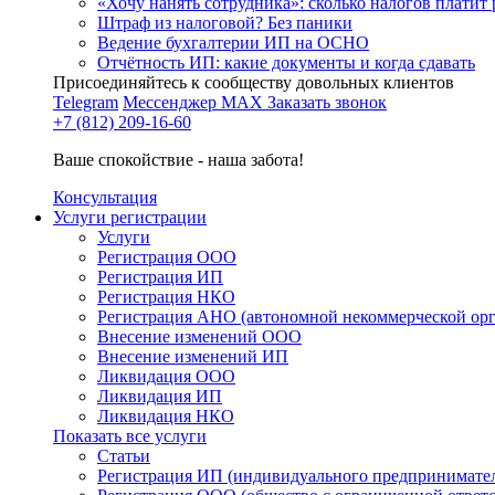
«Хочу нанять сотрудника»: сколько налогов платит 
Штраф из налоговой? Без паники
Ведение бухгалтерии ИП на ОСНО
Отчётность ИП: какие документы и когда сдавать
Присоединяйтесь к сообществу довольных клиентов
Telegram
Мессенджер MAX
Заказать звонок
+7 (812) 209-16-60
Ваше спокойствие - наша забота!
Консультация
Услуги регистрации
Услуги
Регистрация ООО
Регистрация ИП
Регистрация НКО
Регистрация АНО (автономной некоммерческой ор
Внесение изменений ООО
Внесение изменений ИП
Ликвидация ООО
Ликвидация ИП
Ликвидация НКО
Показать все услуги
Статьи
Регистрация ИП (индивидуального предпринимате