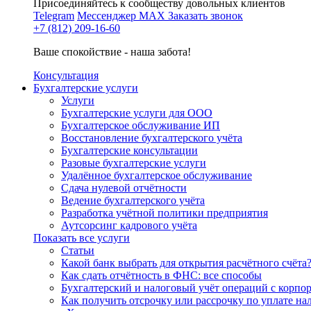
Присоединяйтесь к сообществу довольных клиентов
Telegram
Мессенджер MAX
Заказать звонок
+7 (812) 209-16-60
Ваше спокойствие - наша забота!
Консультация
Бухгалтерские услуги
Услуги
Бухгалтерские услуги для ООО
Бухгалтерское обслуживание ИП
Восстановление бухгалтерского учёта
Бухгалтерские консультации
Разовые бухгалтерские услуги
Удалённое бухгалтерское обслуживание
Сдача нулевой отчётности
Ведение бухгалтерского учёта
Разработка учётной политики предприятия
Аутсорсинг кадрового учёта
Показать все услуги
Статьи
Какой банк выбрать для открытия расчётного счёта
Как сдать отчётность в ФНС: все способы
Бухгалтерский и налоговый учёт операций с корп
Как получить отсрочку или рассрочку по уплате на