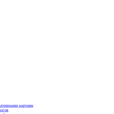
?
оративными картами
логов