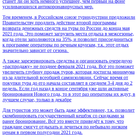
станет ли он хоть немного успешнее, чем первый на фоне
усиливающихся антикоронавирусных мер.
Тем временем, в Российском союзе туриндустрии предложили
Правительству продлить действие второй программы
возврата денежных средств на туры по России до конца мая
2021 года. Это поможет загрузить места отдыха в межсезонье,
когда отели заполняются на 35%, и позволит присоединиться
к программе операторы по речным круизам, т.к. этот отдых
значительно зависит от сезона.
А также зарезервировать средства и организовать очередную
«распродажу» не позднее февраля 2021 года. Всё это поможет
увеличить глубину продаж туров, которая достигла минимума
из-за длительной всеобщей самоизоляции. Сейчас время от
покупки тура до его начала составляет в среднем 3-4 дня до 2
недель. Если год назад в конце сентября уже шли активные
бронирования Нового года, то в этот раз операторы их ждут, в
лучшем случае, только в декабре
Для туристов это может быть даже эффективнее, т.к. позволит
скомбинировать государственный кешбэк со скидками за
ранее бронирование. Всё это вместе приведёт к тому, что
граждане смогут отдыхать и лечиться по небывало низким
ценам в первом полугодии 2021 года.