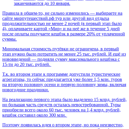
заканчиваются до 10 января.
Правила в общем-то, не сильно изменились — выбираете на
сайте мирпутешествий.рф тур или другой вид отдыха
продолжительностью не менее 2 ночей (в первый этап было
4), оплачиваете картой «Мир» и на неё же в течение 5 дней
после оплаты получаете кешбэк в размере 20% от уплаченной
суммы.
Минимальная стоимость путёвки не ограничена, в первый
этап нужно было потратить не менее 25 тыс. рублей. И ещё из
нововведений — подняли сумму максимального кешбэка с
15-ти до 20 тыс. рублей.
Т.к. во втором этапе к программе допустили туристические
агрегаторы, то сейчас предлагается уже более 1,5 млн. туров
на вторую половину осени и первую половину зимы, включая
новогодние праздники.
На реализацию первого этапа было выделено 15 млрд. рублей,
но большая часть средств осталась невостребованной. Туры
приобрели всего около 60 тыс. человек на 1,4 млрд. рублей,
кешбэк составил около 300 млн.
Поэтому появилась идея о втором этапе, но пока неизвестно,