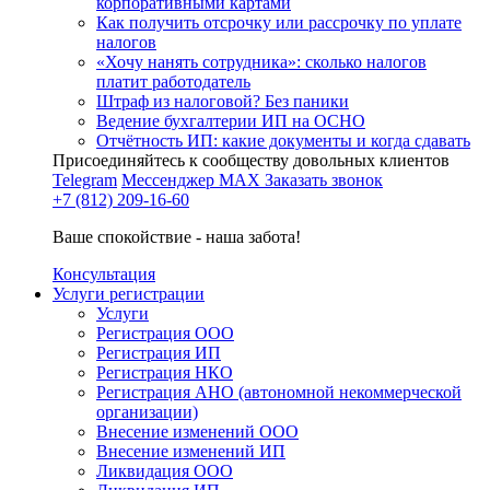
корпоративными картами
Как получить отсрочку или рассрочку по уплате
налогов
«Хочу нанять сотрудника»: сколько налогов
платит работодатель
Штраф из налоговой? Без паники
Ведение бухгалтерии ИП на ОСНО
Отчётность ИП: какие документы и когда сдавать
Присоединяйтесь к сообществу довольных клиентов
Telegram
Мессенджер MAX
Заказать звонок
+7 (812) 209-16-60
Ваше спокойствие - наша забота!
Консультация
Услуги регистрации
Услуги
Регистрация ООО
Регистрация ИП
Регистрация НКО
Регистрация АНО (автономной некоммерческой
организации)
Внесение изменений ООО
Внесение изменений ИП
Ликвидация ООО