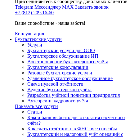
Присоединяйтесь к сообществу довольных клиентов
Telegram
Мессенджер MAX
Заказать звонок
+7 (812) 209-16-60
Ваше спокойствие - наша забота!
Консультация
Бухгалтерские услуги
Услуги
Бухгалтерские услуги для ООО
Бухгалтерское обслуживание ИП
Восстановление бухгалтерского учёта
Бухгалтерские консультации
Разовые бухгалтерские услуги
Удалённое бухгалтерское обслуживание
Сдача нулевой отчётности
Ведение бухгалтерского учёта
Разработка учётной политики предприятия
Аутсорсинг кадрового учёта
Показать все услуги
Статьи
Какой банк выбрать для открытия расчётного
счёта?
Как сдать отчётность в ФНС: все способы
Бухгалтерский и налоговый учёт операций с