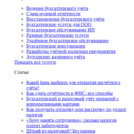
Ведение бухгалтерского учёта
Сдача нулевой отчётности
Восстановление бухгалтерского учёта
Бухгалтерские услуги для ООО
Бухгалтерское обслуживание ИП
Разовые бухгалтерские услуги
Удалённое бухгалтерское обслуживание
Бухгалтерские консультации
Разработка учётной политики предприятия
Аутсорсинг кадрового учёта
Показать все услуги
Статьи
Какой банк выбрать для открытия расчётного
счёта?
Как сдать отчётность в ФНС: все способы
Бухгалтерский и налоговый учёт операций с
корпоративными картами
Как получить отсрочку или рассрочку по уплате
налогов
«Хочу нанять сотрудника»: сколько налогов
платит работодатель
Штраф из налоговой? Без паники