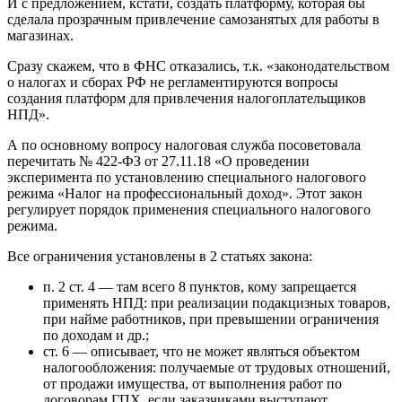
И с предложением, кстати, создать платформу, которая бы
сделала прозрачным привлечение самозанятых для работы в
магазинах.
Сразу скажем, что в ФНС отказались, т.к. «законодательством
о налогах и сборах РФ не регламентируются вопросы
создания платформ для привлечения налогоплательщиков
НПД».
А по основному вопросу налоговая служба посоветовала
перечитать № 422-ФЗ от 27.11.18 «О проведении
эксперимента по установлению специального налогового
режима «Налог на профессиональный доход». Этот закон
регулирует порядок применения специального налогового
режима.
Все ограничения установлены в 2 статьях закона:
п. 2 ст. 4 — там всего 8 пунктов, кому запрещается
применять НПД: при реализации подакцизных товаров,
при найме работников, при превышении ограничения
по доходам и др.;
ст. 6 — описывает, что не может являться объектом
налогообложения: получаемые от трудовых отношений,
от продажи имущества, от выполнения работ по
договорам ГПХ, если заказчиками выступают