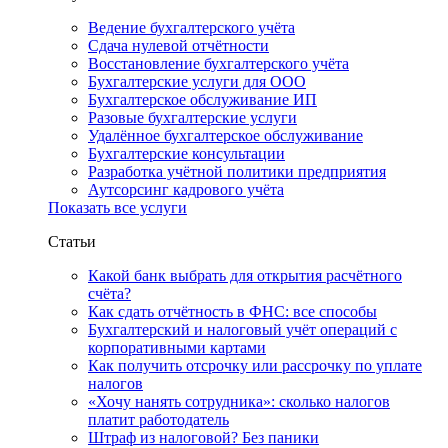
Ведение бухгалтерского учёта
Сдача нулевой отчётности
Восстановление бухгалтерского учёта
Бухгалтерские услуги для ООО
Бухгалтерское обслуживание ИП
Разовые бухгалтерские услуги
Удалённое бухгалтерское обслуживание
Бухгалтерские консультации
Разработка учётной политики предприятия
Аутсорсинг кадрового учёта
Показать все услуги
Статьи
Какой банк выбрать для открытия расчётного
счёта?
Как сдать отчётность в ФНС: все способы
Бухгалтерский и налоговый учёт операций с
корпоративными картами
Как получить отсрочку или рассрочку по уплате
налогов
«Хочу нанять сотрудника»: сколько налогов
платит работодатель
Штраф из налоговой? Без паники