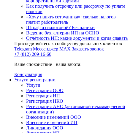
корпоративными картами
Как получить отсрочку или рассрочку по уплате
налогов
«Хочу нанять сотрудника»: сколько налогов
платит работодатель
Штраф из налоговой? Без паники
Ведение бухгалтерии ИП на ОСНО
Отчётность ИП: какие документы и когда сдавать
Присоединяйтесь к сообществу довольных клиентов
Telegram
Мессенджер MAX
Заказать звонок
+7 (812) 209-16-60
Ваше спокойствие - наша забота!
Консультация
Услуги регистрации
Услуги
Регистрация ООО
Регистрация ИП
Регистрация НКО
Регистрация АНО (автономной некоммерческой
организации)
Внесение изменений ООО
Внесение изменений ИП
Ликвидация ООО