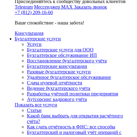
Присоединяйтесь к сообществу довольных клиентов
Telegram
Мессенджер MAX
Заказать звонок
+7 (812) 209-16-60
Ваше спокойствие - наша забота!
Консультация
Бухгалтерские услуги
Услуги
Бухгалтерские услуги для ООО
Бухгалтерское обслуживание ИП
Восстановление бухгалтерского учёта
Бухгалтерские консультации
Разовые бухгалтерские услуги
Удалённое бухгалтерское обслуживание
Сдача нулевой отчётности
Ведение бухгалтерского учёта
Разработка учётной политики предприятия
Аутсорсинг кадрового учёта
Показать все услуги
Статьи
Какой банк выбрать для открытия расчётного
счёта?
Как сдать отчётность в ФНС: все способы
Бухгалтерский и налоговый учёт операций с