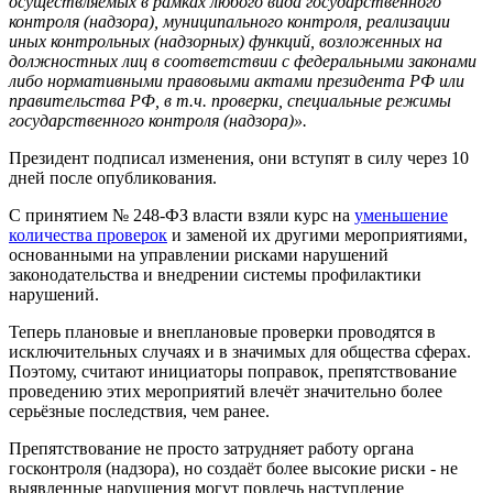
осуществляемых в рамках любого вида государственного
контроля (надзора), муниципального контроля, реализации
иных контрольных (надзорных) функций, возложенных на
должностных лиц в соответствии с федеральными законами
либо нормативными правовыми актами президента РФ или
правительства РФ, в т.ч. проверки, специальные режимы
государственного контроля (надзора)».
Президент подписал изменения, они вступят в силу через 10
дней после опубликования.
С принятием № 248-ФЗ власти взяли курс на
уменьшение
количества проверок
и заменой их другими мероприятиями,
основанными на управлении рисками нарушений
законодательства и внедрении системы профилактики
нарушений.
Теперь плановые и внеплановые проверки проводятся в
исключительных случаях и в значимых для общества сферах.
Поэтому, считают инициаторы поправок, препятствование
проведению этих мероприятий влечёт значительно более
серьёзные последствия, чем ранее.
Препятствование не просто затрудняет работу органа
госконтроля (надзора), но создаёт более высокие риски - не
выявленные нарушения могут повлечь наступление