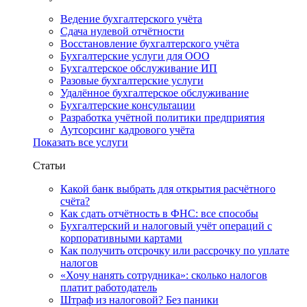
Ведение бухгалтерского учёта
Сдача нулевой отчётности
Восстановление бухгалтерского учёта
Бухгалтерские услуги для ООО
Бухгалтерское обслуживание ИП
Разовые бухгалтерские услуги
Удалённое бухгалтерское обслуживание
Бухгалтерские консультации
Разработка учётной политики предприятия
Аутсорсинг кадрового учёта
Показать все услуги
Статьи
Какой банк выбрать для открытия расчётного
счёта?
Как сдать отчётность в ФНС: все способы
Бухгалтерский и налоговый учёт операций с
корпоративными картами
Как получить отсрочку или рассрочку по уплате
налогов
«Хочу нанять сотрудника»: сколько налогов
платит работодатель
Штраф из налоговой? Без паники