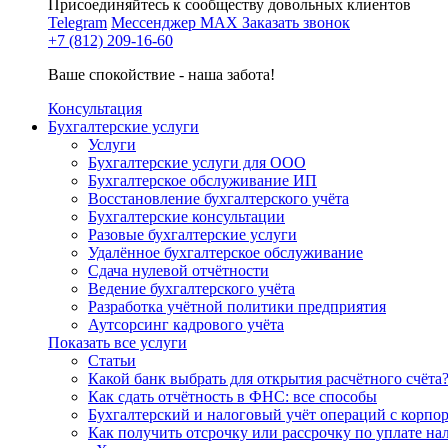
Присоединяйтесь к сообществу довольных клиентов
Telegram
Мессенджер MAX
Заказать звонок
+7 (812) 209-16-60
Ваше спокойствие - наша забота!
Консультация
Бухгалтерские услуги
Услуги
Бухгалтерские услуги для ООО
Бухгалтерское обслуживание ИП
Восстановление бухгалтерского учёта
Бухгалтерские консультации
Разовые бухгалтерские услуги
Удалённое бухгалтерское обслуживание
Сдача нулевой отчётности
Ведение бухгалтерского учёта
Разработка учётной политики предприятия
Аутсорсинг кадрового учёта
Показать все услуги
Статьи
Какой банк выбрать для открытия расчётного счёта
Как сдать отчётность в ФНС: все способы
Бухгалтерский и налоговый учёт операций с корп
Как получить отсрочку или рассрочку по уплате на