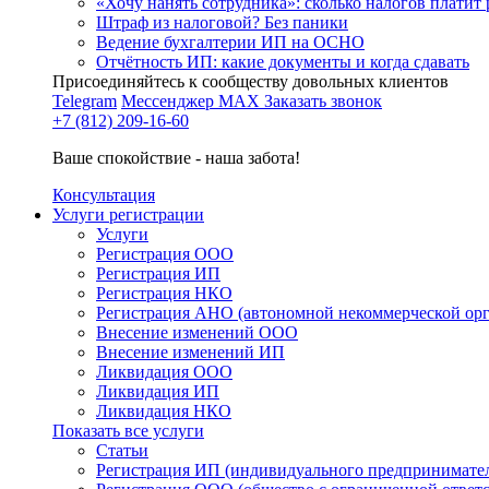
«Хочу нанять сотрудника»: сколько налогов платит 
Штраф из налоговой? Без паники
Ведение бухгалтерии ИП на ОСНО
Отчётность ИП: какие документы и когда сдавать
Присоединяйтесь к сообществу довольных клиентов
Telegram
Мессенджер MAX
Заказать звонок
+7 (812) 209-16-60
Ваше спокойствие - наша забота!
Консультация
Услуги регистрации
Услуги
Регистрация ООО
Регистрация ИП
Регистрация НКО
Регистрация АНО (автономной некоммерческой ор
Внесение изменений ООО
Внесение изменений ИП
Ликвидация ООО
Ликвидация ИП
Ликвидация НКО
Показать все услуги
Статьи
Регистрация ИП (индивидуального предпринимате