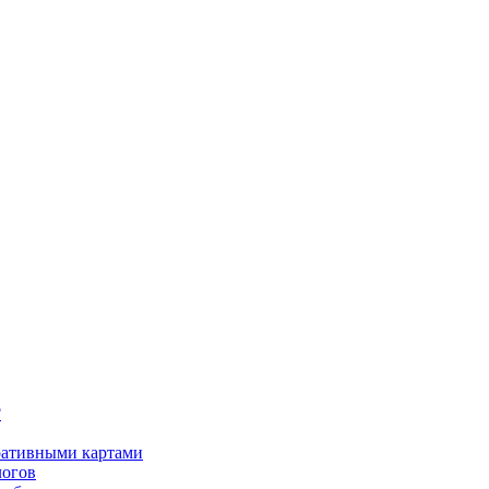
?
оративными картами
логов