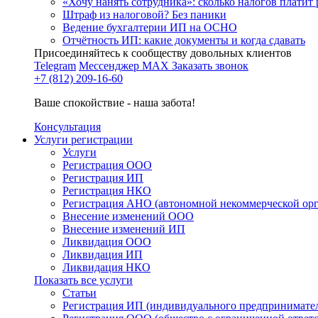
«Хочу нанять сотрудника»: сколько налогов платит 
Штраф из налоговой? Без паники
Ведение бухгалтерии ИП на ОСНО
Отчётность ИП: какие документы и когда сдавать
Присоединяйтесь к сообществу довольных клиентов
Telegram
Мессенджер MAX
Заказать звонок
+7 (812) 209-16-60
Ваше спокойствие - наша забота!
Консультация
Услуги регистрации
Услуги
Регистрация ООО
Регистрация ИП
Регистрация НКО
Регистрация АНО (автономной некоммерческой ор
Внесение изменений ООО
Внесение изменений ИП
Ликвидация ООО
Ликвидация ИП
Ликвидация НКО
Показать все услуги
Статьи
Регистрация ИП (индивидуального предпринимате