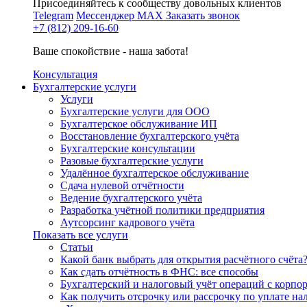
Присоединяйтесь к сообществу довольных клиентов
Telegram
Мессенджер MAX
Заказать звонок
+7 (812) 209-16-60
Ваше спокойствие - наша забота!
Консультация
Бухгалтерские услуги
Услуги
Бухгалтерские услуги для ООО
Бухгалтерское обслуживание ИП
Восстановление бухгалтерского учёта
Бухгалтерские консультации
Разовые бухгалтерские услуги
Удалённое бухгалтерское обслуживание
Сдача нулевой отчётности
Ведение бухгалтерского учёта
Разработка учётной политики предприятия
Аутсорсинг кадрового учёта
Показать все услуги
Статьи
Какой банк выбрать для открытия расчётного счёта
Как сдать отчётность в ФНС: все способы
Бухгалтерский и налоговый учёт операций с корп
Как получить отсрочку или рассрочку по уплате на