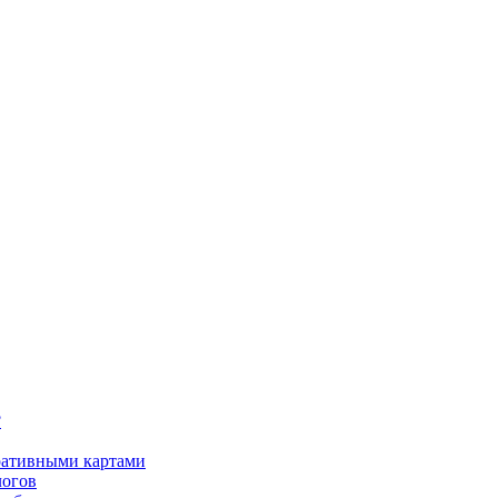
?
оративными картами
логов