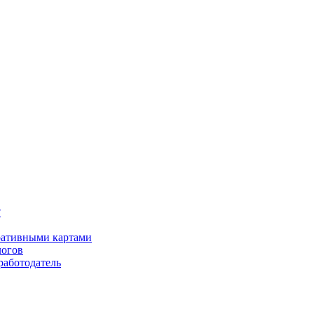
?
оративными картами
логов
работодатель