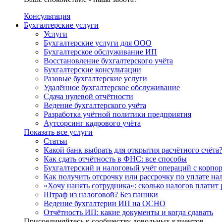
Консультация
Бухгалтерские услуги
Услуги
Бухгалтерские услуги для ООО
Бухгалтерское обслуживание ИП
Восстановление бухгалтерского учёта
Бухгалтерские консультации
Разовые бухгалтерские услуги
Удалённое бухгалтерское обслуживание
Сдача нулевой отчётности
Ведение бухгалтерского учёта
Разработка учётной политики предприятия
Аутсорсинг кадрового учёта
Показать все услуги
Статьи
Какой банк выбрать для открытия расчётного счёта
Как сдать отчётность в ФНС: все способы
Бухгалтерский и налоговый учёт операций с корп
Как получить отсрочку или рассрочку по уплате на
«Хочу нанять сотрудника»: сколько налогов платит 
Штраф из налоговой? Без паники
Ведение бухгалтерии ИП на ОСНО
Отчётность ИП: какие документы и когда сдавать
Присоединяйтесь к сообществу довольных клиентов