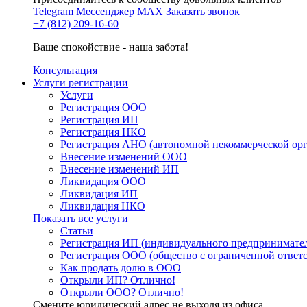
Telegram
Мессенджер MAX
Заказать звонок
+7 (812) 209-16-60
Ваше спокойствие - наша забота!
Консультация
Услуги регистрации
Услуги
Регистрация ООО
Регистрация ИП
Регистрация НКО
Регистрация АНО (автономной некоммерческой ор
Внесение изменений ООО
Внесение изменений ИП
Ликвидация ООО
Ликвидация ИП
Ликвидация НКО
Показать все услуги
Статьи
Регистрация ИП (индивидуального предпринимате
Регистрация ООО (общество с ограниченной ответ
Как продать долю в ООО
Открыли ИП? Отлично!
Открыли ООО? Отлично!
Смените юридический адрес не выходя из офиса