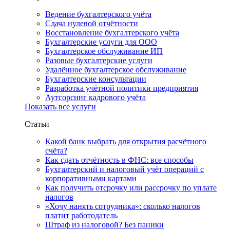
Ведение бухгалтерского учёта
Сдача нулевой отчётности
Восстановление бухгалтерского учёта
Бухгалтерские услуги для ООО
Бухгалтерское обслуживание ИП
Разовые бухгалтерские услуги
Удалённое бухгалтерское обслуживание
Бухгалтерские консультации
Разработка учётной политики предприятия
Аутсорсинг кадрового учёта
Показать все услуги
Статьи
Какой банк выбрать для открытия расчётного
счёта?
Как сдать отчётность в ФНС: все способы
Бухгалтерский и налоговый учёт операций с
корпоративными картами
Как получить отсрочку или рассрочку по уплате
налогов
«Хочу нанять сотрудника»: сколько налогов
платит работодатель
Штраф из налоговой? Без паники