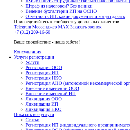
«Хочу нанять сотрудника»: сколько налогов платит 
Штраф из налоговой? Без паники
Ведение бухгалтерии ИП на ОСНО
Отчётность ИП: какие документы и когда сдавать
Присоединяйтесь к сообществу довольных клиентов
Telegram
Мессенджер MAX
Заказать звонок
+7 (812) 209-16-60
Ваше спокойствие - наша забота!
Консультация
Услуги регистрации
Услуги
Регистрация ООО
Регистрация ИП
Регистрация НКО
Регистрация АНО (автономной некоммерческой ор
Внесение изменений ООО
Внесение изменений ИП
Ликвидация ООО
Ликвидация ИП
Ликвидация НКО
Показать все услуги
Статьи
Регистрация ИП (индивидуального предпринимате