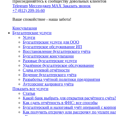
Присоединяйтесь к сообществу довольных клиентов
Telegram
Мессенджер MAX
Заказать звонок
+7 (812) 209-16-60
Ваше спокойствие - наша забота!
Консультация
Бухгалтерские услуги
Услуги
Бухгалтерские услуги для ООО
Бухгалтерское обслуживание ИП
Восстановление бухгалтерского учёта
Бухгалтерские консультации
Разовые бухгалтерские услуги
Удалённое бухгалтерское обслуживание
Сдача нулевой отчётности
Ведение бухгалтерского учёта
Разработка учётной политики предприятия
Аутсорсинг кадрового учёта
Показать все услуги
Статьи
Какой банк выбрать для открытия расчётного счёта
Как сдать отчётность в ФНС: все способы
Бухгалтерский и налоговый учёт операций с корп
Как получить отсрочку или рассрочку по уплате на