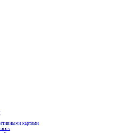
?
оративными картами
логов