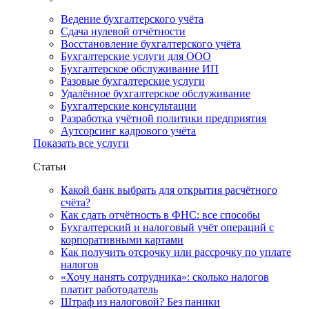
Ведение бухгалтерского учёта
Сдача нулевой отчётности
Восстановление бухгалтерского учёта
Бухгалтерские услуги для ООО
Бухгалтерское обслуживание ИП
Разовые бухгалтерские услуги
Удалённое бухгалтерское обслуживание
Бухгалтерские консультации
Разработка учётной политики предприятия
Аутсорсинг кадрового учёта
Показать все услуги
Статьи
Какой банк выбрать для открытия расчётного
счёта?
Как сдать отчётность в ФНС: все способы
Бухгалтерский и налоговый учёт операций с
корпоративными картами
Как получить отсрочку или рассрочку по уплате
налогов
«Хочу нанять сотрудника»: сколько налогов
платит работодатель
Штраф из налоговой? Без паники