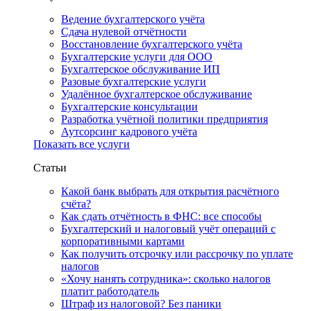
Ведение бухгалтерского учёта
Сдача нулевой отчётности
Восстановление бухгалтерского учёта
Бухгалтерские услуги для ООО
Бухгалтерское обслуживание ИП
Разовые бухгалтерские услуги
Удалённое бухгалтерское обслуживание
Бухгалтерские консультации
Разработка учётной политики предприятия
Аутсорсинг кадрового учёта
Показать все услуги
Статьи
Какой банк выбрать для открытия расчётного
счёта?
Как сдать отчётность в ФНС: все способы
Бухгалтерский и налоговый учёт операций с
корпоративными картами
Как получить отсрочку или рассрочку по уплате
налогов
«Хочу нанять сотрудника»: сколько налогов
платит работодатель
Штраф из налоговой? Без паники