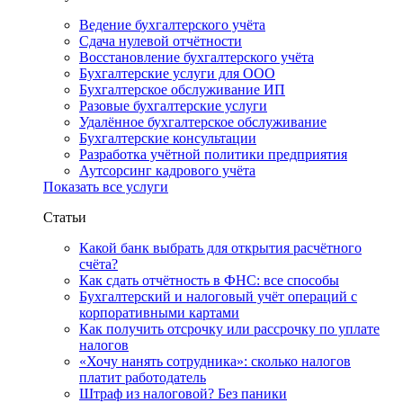
Ведение бухгалтерского учёта
Сдача нулевой отчётности
Восстановление бухгалтерского учёта
Бухгалтерские услуги для ООО
Бухгалтерское обслуживание ИП
Разовые бухгалтерские услуги
Удалённое бухгалтерское обслуживание
Бухгалтерские консультации
Разработка учётной политики предприятия
Аутсорсинг кадрового учёта
Показать все услуги
Статьи
Какой банк выбрать для открытия расчётного
счёта?
Как сдать отчётность в ФНС: все способы
Бухгалтерский и налоговый учёт операций с
корпоративными картами
Как получить отсрочку или рассрочку по уплате
налогов
«Хочу нанять сотрудника»: сколько налогов
платит работодатель
Штраф из налоговой? Без паники