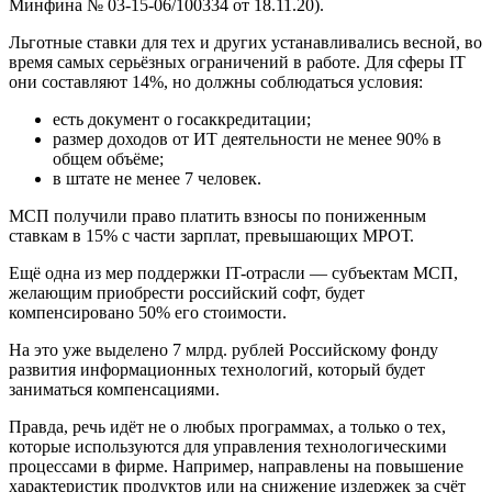
Минфина № 03-15-06/100334 от 18.11.20).
Льготные ставки для тех и других устанавливались весной, во
время самых серьёзных ограничений в работе. Для сферы IT
они составляют 14%, но должны соблюдаться условия:
есть документ о госаккредитации;
размер доходов от ИТ деятельности не менее 90% в
общем объёме;
в штате не менее 7 человек.
МСП получили право платить взносы по пониженным
ставкам в 15% с части зарплат, превышающих МРОТ.
Ещё одна из мер поддержки IT-отрасли — субъектам МСП,
желающим приобрести российский софт, будет
компенсировано 50% его стоимости.
На это уже выделено 7 млрд. рублей Российскому фонду
развития информационных технологий, который будет
заниматься компенсациями.
Правда, речь идёт не о любых программах, а только о тех,
которые используются для управления технологическими
процессами в фирме. Например, направлены на повышение
характеристик продуктов или на снижение издержек за счёт