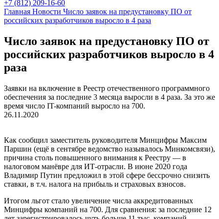
+7 (812) 209-16-60
Главная
Новости
Число заявок на предустановку ПО от
российских разработчиков выросло в 4 раза
Число заявок на предустановку ПО от
российских разработчиков выросло в 4
раза
Заявки на включение в Реестр отечественного программного
обеспечения за последние 3 месяца выросли в 4 раза. За это же
время число IT-компаний выросло на 700.
26.11.2020
Как сообщил заместитель руководителя Минцифры Максим
Паршин (ещё в сентябре ведомство называлось Минкомсвязи),
причина столь повышенного внимания к Реестру — в
налоговом манёвре для ИТ-отрасли. В июне 2020 года
Владимир Путин предложил в этой сфере бессрочно снизить
ставки, в т.ч. налога на прибыль и страховых взносов.
Итогом льгот стало увеличение числа аккредитованных
Минцифры компаний на 700. Для сравнения: за последние 12
лет зарегистрировалось чуть больше 11 тыс. компаний.