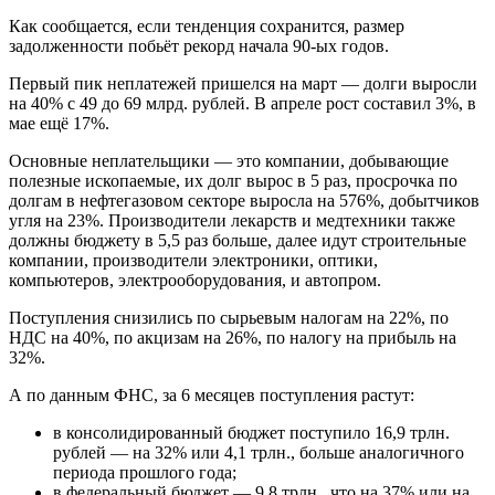
Как сообщается, если тенденция сохранится, размер
задолженности побьёт рекорд начала 90-ых годов.
Первый пик неплатежей пришелся на март — долги выросли
на 40% с 49 до 69 млрд. рублей. В апреле рост составил 3%, в
мае ещё 17%.
Основные неплательщики — это компании, добывающие
полезные ископаемые, их долг вырос в 5 раз, просрочка по
долгам в нефтегазовом секторе выросла на 576%, добытчиков
угля на 23%. Производители лекарств и медтехники также
должны бюджету в 5,5 раз больше, далее идут строительные
компании, производители электроники, оптики,
компьютеров, электрооборудования, и автопром.
Поступления снизились по сырьевым налогам на 22%, по
НДС на 40%, по акцизам на 26%, по налогу на прибыль на
32%.
А по данным ФНС, за 6 месяцев поступления растут:
в консолидированный бюджет поступило 16,9 трлн.
рублей — на 32% или 4,1 трлн., больше аналогичного
периода прошлого года;
в федеральный бюджет — 9,8 трлн., что на 37% или на