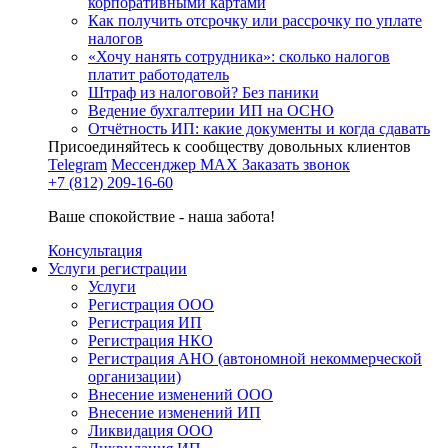
корпоративными картами
Как получить отсрочку или рассрочку по уплате
налогов
«Хочу нанять сотрудника»: сколько налогов
платит работодатель
Штраф из налоговой? Без паники
Ведение бухгалтерии ИП на ОСНО
Отчётность ИП: какие документы и когда сдавать
Присоединяйтесь к сообществу довольных клиентов
Telegram
Мессенджер MAX
Заказать звонок
+7 (812) 209-16-60
Ваше спокойствие - наша забота!
Консультация
Услуги регистрации
Услуги
Регистрация ООО
Регистрация ИП
Регистрация НКО
Регистрация АНО (автономной некоммерческой
организации)
Внесение изменений ООО
Внесение изменений ИП
Ликвидация ООО