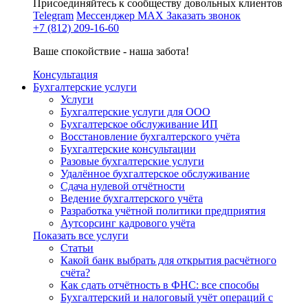
Присоединяйтесь к сообществу довольных клиентов
Telegram
Мессенджер MAX
Заказать звонок
+7 (812) 209-16-60
Ваше спокойствие - наша забота!
Консультация
Бухгалтерские услуги
Услуги
Бухгалтерские услуги для ООО
Бухгалтерское обслуживание ИП
Восстановление бухгалтерского учёта
Бухгалтерские консультации
Разовые бухгалтерские услуги
Удалённое бухгалтерское обслуживание
Сдача нулевой отчётности
Ведение бухгалтерского учёта
Разработка учётной политики предприятия
Аутсорсинг кадрового учёта
Показать все услуги
Статьи
Какой банк выбрать для открытия расчётного
счёта?
Как сдать отчётность в ФНС: все способы
Бухгалтерский и налоговый учёт операций с